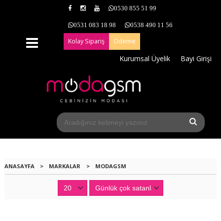
0530 855 51 99
0531 083 18 98
0538 490 11 56
Kolay Sipariş
Ödeme
Kurumsal Üyelik
Bayi Girişi
ANASAYFA
>
MARKALAR
>
MODAGSM