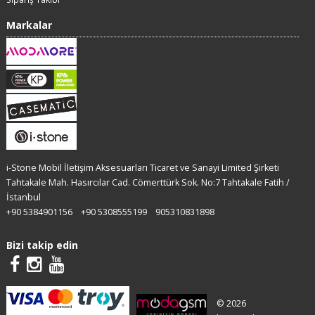
Markalar
i-Stone Mobil İletişim Aksesuarları Ticaret ve Sanayi Limited Şirketi
Tahtakale Mah. Hasırcılar Cad. Cömerttürk Sok. No:7 Tahtakale Fatih /
İstanbul
+90 5384901156
+90 5308555199
905310831898
Bizi takip edin
© 2026