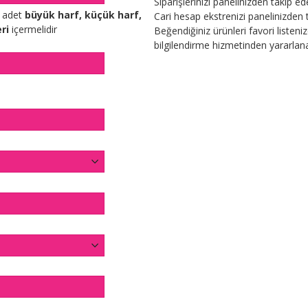
Siparişlerinizi panelinizden takip ede
r adet
büyük harf, küçük harf,
Cari hesap ekstrenizi panelinizden t
ri
içermelidir
Beğendiğiniz ürünleri favori listeniz
bilgilendirme hizmetinden yararlanab