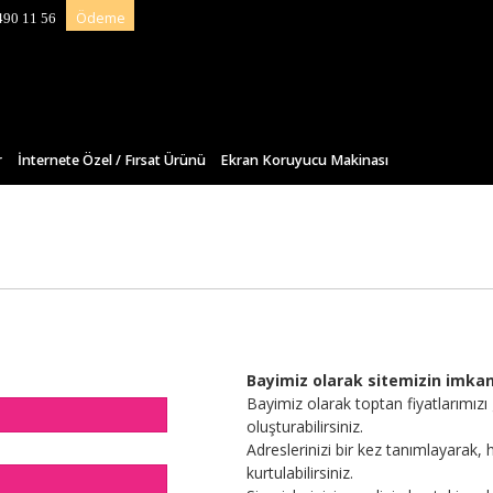
Ödeme
490 11 56
r
İnternete Özel / Fırsat Ürünü
Ekran Koruyucu Makinası
Bayimiz olarak sitemizin imkanl
Bayimiz olarak toptan fiyatlarımızı
oluşturabilirsiniz.
Adreslerinizi bir kez tanımlayarak,
kurtulabilirsiniz.