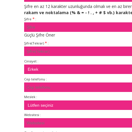
Şifre en az 12 karakter uzunluğunda olmalı ve en az bire
rakam ve noktalama (% & = - ! . , + # $ vb.) karakte
*
Şifre
:
Güçlü Şifre Öner
*
Şifre(Tekrar)
:
Cinsiyet :
Cep telefonu :
Meslek :
Websitesi :