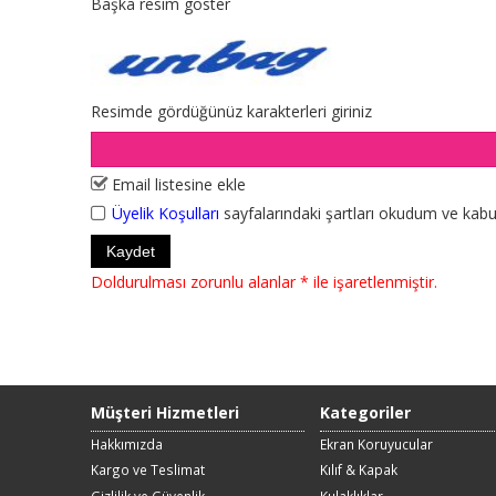
Başka resim göster
Resimde gördüğünüz karakterleri giriniz
Email listesine ekle
Üyelik Koşulları
sayfalarındaki şartları okudum ve kab
Doldurulması zorunlu alanlar * ile işaretlenmiştir.
Müşteri Hizmetleri
Kategoriler
Hakkımızda
Ekran Koruyucular
Kargo ve Teslimat
Kılıf & Kapak
Gizlilik ve Güvenlik
Kulaklıklar