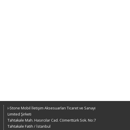
i-Stone Mobil İletişim Aksesuarları Ticaret ve Sanayi
Limited Şirketi
Tahtakale Mah. Hasırcılar Cad. Cömerttürk Sok. No:7
Tahtakale Fatih / İstanbul