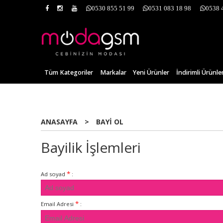
0530 855 51 99
0531 083 18 98
0538 
Tüm Kategoriler
Markalar
Yeni Ürünler
İndirimli Ürünle
ANASAYFA
>
BAYI OL
Bayilik İşlemleri
*
Ad soyad
:
*
Email Adresi
: