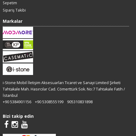
Sepetim
Sipariş Takibi
Markalar
i-Stone Mobil İletişim Aksesuarları Ticaret ve Sanayi Limited Şirketi
Tahtakale Mah. Hasırcılar Cad. Cömerttürk Sok. No:7 Tahtakale Fatih /
İstanbul
+90 5384901156
+90 5308555199
905310831898
Bizi takip edin