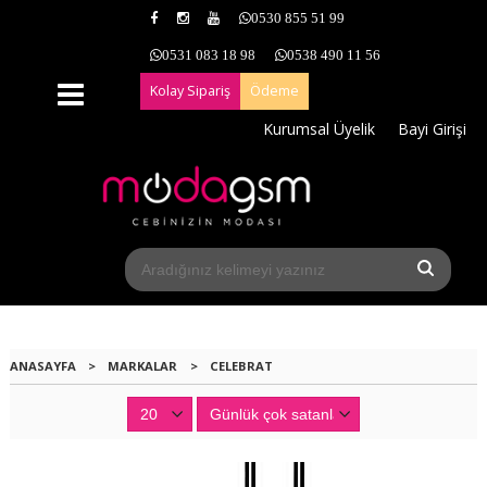
0530 855 51 99
0531 083 18 98
0538 490 11 56
Kolay Sipariş
Ödeme
Kurumsal Üyelik
Bayi Girişi
ANASAYFA
>
MARKALAR
>
CELEBRAT