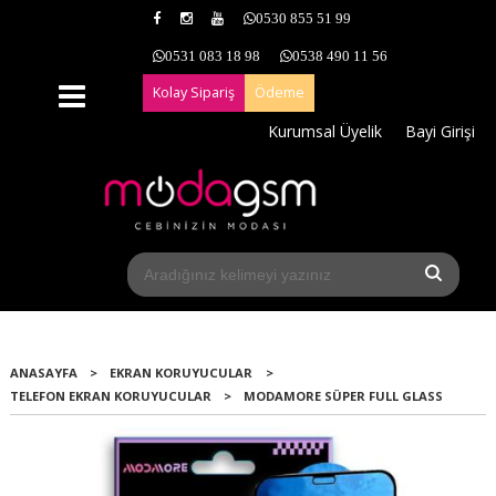
0530 855 51 99
0531 083 18 98
0538 490 11 56
Kolay Sipariş
Ödeme
Kurumsal Üyelik
Bayi Girişi
ANASAYFA
>
EKRAN KORUYUCULAR
>
TELEFON EKRAN KORUYUCULAR
>
MODAMORE SÜPER FULL GLASS