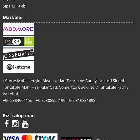
Sipariş Takibi
Markalar
i-Stone Mobil İletişim Aksesuarları Ticaret ve Sanayi Limited Şirketi
Tahtakale Mah. Hasırcılar Cad. Cömerttürk Sok. No:7 Tahtakale Fatih /
İstanbul
+90 5384901156
+90 5308555199
905310831898
Bizi takip edin