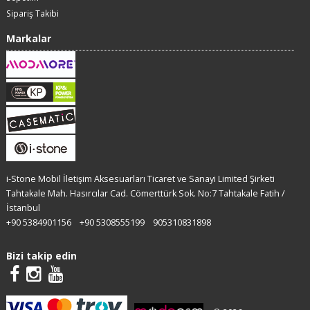
Sipariş Takibi
Markalar
i-Stone Mobil İletişim Aksesuarları Ticaret ve Sanayi Limited Şirketi
Tahtakale Mah. Hasırcılar Cad. Cömerttürk Sok. No:7 Tahtakale Fatih /
İstanbul
+90 5384901156
+90 5308555199
905310831898
Bizi takip edin