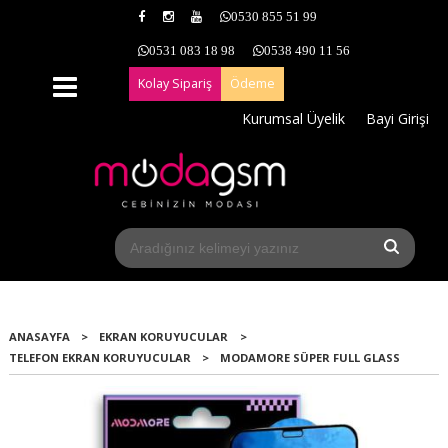
0530 855 51 99
0531 083 18 98
0538 490 11 56
Kolay Sipariş
Ödeme
Kurumsal Üyelik
Bayi Girişi
ANASAYFA
>
EKRAN KORUYUCULAR
>
TELEFON EKRAN KORUYUCULAR
>
MODAMORE SÜPER FULL GLASS