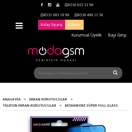
0530 855 51 99
0531 083 18 98
0538 490 11 56
Kolay Sipariş
Ödeme
Kurumsal Üyelik
Bayi Girişi
ANASAYFA
>
EKRAN KORUYUCULAR
>
TELEFON EKRAN KORUYUCULAR
>
MODAMORE SÜPER FULL GLASS