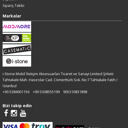
Sipariş Takibi
Markalar
i-Stone Mobil İletişim Aksesuarları Ticaret ve Sanayi Limited Şirketi
Tahtakale Mah. Hasırcılar Cad. Cömerttürk Sok. No:7 Tahtakale Fatih /
İstanbul
+90 5384901156
+90 5308555199
905310831898
Bizi takip edin