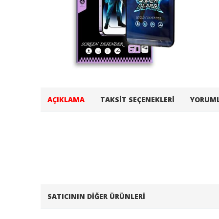
AÇIKLAMA
TAKSIT SEÇENEKLERI
YORUM
SATICININ DIĞER ÜRÜNLERI