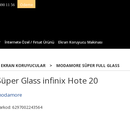
Ödeme
490 11 56
r
İnternete Özel / Fırsat Ürünü
Ekran Koruyucu Makinası
 EKRAN KORUYUCULAR
>
MODAMORE SÜPER FULL GLASS
Süper Glass infinix Hote 20
odamore
arkod: 6297002243564