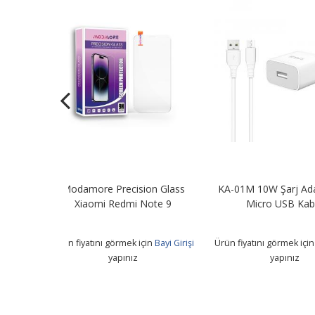
sion Glass
KA-01M 10W Şarj Adaptörü +
KA-01i 10W Şa
i Note 9
Micro USB Kablo
Lightning 
 için
Bayi Girişi
Ürün fiyatını görmek için
Bayi Girişi
Ürün fiyatını görm
z
yapınız
yapı