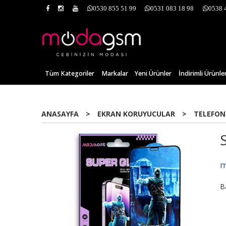
0530 855 51 99
0531 083 18 98
0538 
Tüm Kategoriler
Markalar
Yeni Ürünler
İndirimli Ürünle
ANASAYFA
>
EKRAN KORUYUCULAR
>
TELEFON
m
B