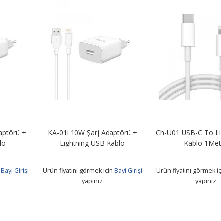
rj Adaptörü +
Ch-U01 USB-C To Lightning PD
ModaMore Tel
USB Kablo
Kablo 1Metre
koruyuc
ek için
Bayi Girişi
Ürün fiyatını görmek için
Bayi Girişi
Ürün fiyatını gö
nız
yapınız
ya