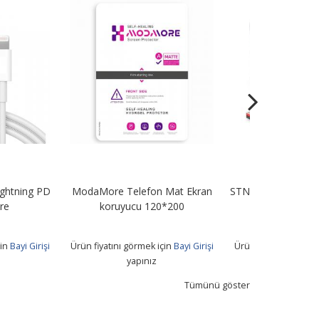
efon Mat Ekran
STN67 67W Turbo Şarj Adaptörü
Anti Static
u 120*200
+ Usb To Type-C Kablo
Koruyucu 
rmek için
Bayi Girişi
Ürün fiyatını görmek için
Bayi Girişi
Ürün fiyatını 
pınız
yapınız
Tümünü göster