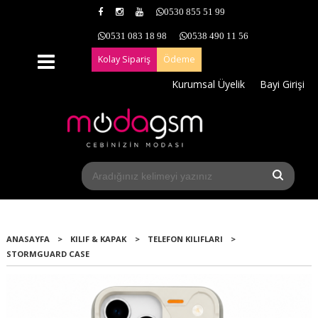
0530 855 51 99
0531 083 18 98
0538 490 11 56
Kolay Sipariş
Ödeme
Kurumsal Üyelik
Bayi Girişi
ANASAYFA
>
KILIF & KAPAK
>
TELEFON KILIFLARI
>
STORMGUARD CASE