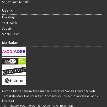
Şarj ve Data Kabloları
Üyelik
Üye Girişi
Yeni Üyelik
Sepetim
Sipariş Takibi
Markalar
i-Stone Mobil İletişim Aksesuarları Ticaret ve Sanayi Limited Şirketi
Tahtakale Mah. Hasırcılar Cad. Cömerttürk Sok. No:7 Tahtakale Fatih /
İstanbul
+90 5384901156
+90 5308555199
905310831898