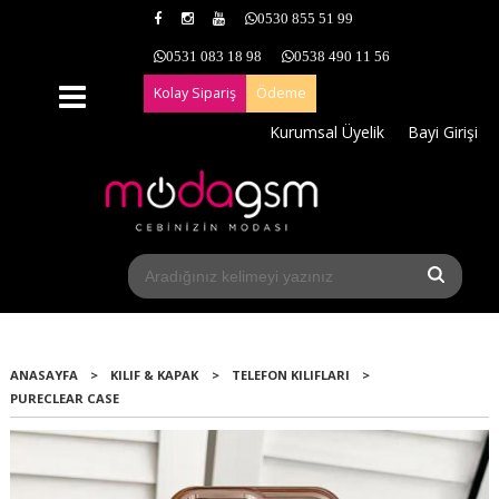
0530 855 51 99
0531 083 18 98
0538 490 11 56
Kolay Sipariş
Ödeme
Kurumsal Üyelik
Bayi Girişi
ANASAYFA
>
KILIF & KAPAK
>
TELEFON KILIFLARI
>
PURECLEAR CASE
Yeni