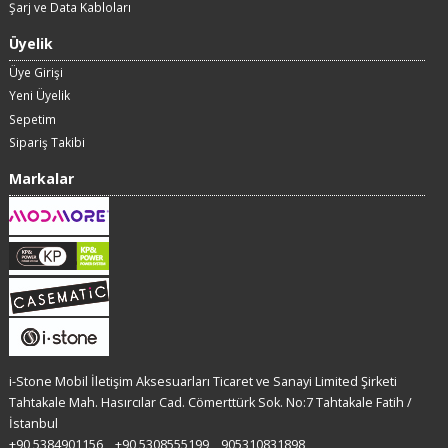
Şarj ve Data Kabloları
Üyelik
Üye Girişi
Yeni Üyelik
Sepetim
Sipariş Takibi
Markalar
i-Stone Mobil İletişim Aksesuarları Ticaret ve Sanayi Limited Şirketi
Tahtakale Mah. Hasırcılar Cad. Cömerttürk Sok. No:7 Tahtakale Fatih /
İstanbul
+90 5384901156
+90 5308555199
905310831898