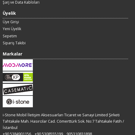
Şarj ve Data Kabloları
Üyelik
Üye Girişi
Yeni Üyelik
Sepetim
Sipariş Takibi
Markalar
i-Stone Mobil İletişim Aksesuarları Ticaret ve Sanayi Limited Şirketi
Tahtakale Mah. Hasırcılar Cad. Cömerttürk Sok. No:7 Tahtakale Fatih /
İstanbul
+90 5384901156
+90 5308555199
905310831898