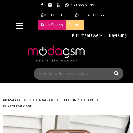
0530 855 51 99
0531 083 18 98
0538 490 11 56
Kolay Sipariş
Ödeme
Kurumsal Üyelik
Bayi Girişi
ANASAYFA
>
KILIF & KAPAK
>
TELEFON KILIFLARI
>
PURECLEAR CASE
Yeni