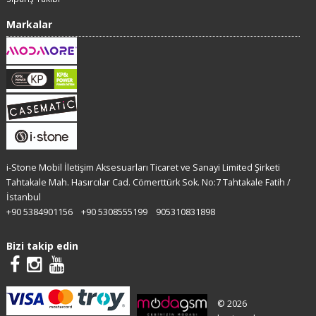
Markalar
i-Stone Mobil İletişim Aksesuarları Ticaret ve Sanayi Limited Şirketi
Tahtakale Mah. Hasırcılar Cad. Cömerttürk Sok. No:7 Tahtakale Fatih /
İstanbul
+90 5384901156
+90 5308555199
905310831898
Bizi takip edin
© 2026