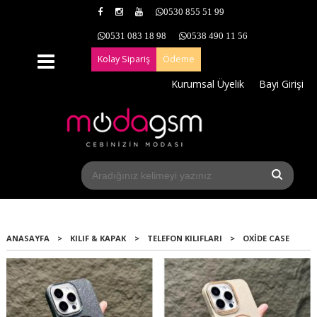
0530 855 51 99
0531 083 18 98
0538 490 11 56
Kolay Sipariş
Ödeme
Kurumsal Üyelik
Bayi Girişi
ANASAYFA
>
KILIF & KAPAK
>
TELEFON KILIFLARI
>
OXIDE CASE