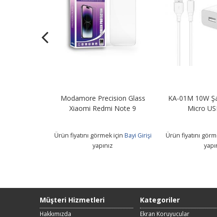
Şarj Adaptörü
Modamore Precision Glass
KA-01M 10W Şa
B Kablo
Xiaomi Redmi Note 9
Micro US
 için
Bayi Girişi
Ürün fiyatını görmek için
Bayi Girişi
Ürün fiyatını görm
z
yapınız
yapı
Müşteri Hizmetleri
Kategoriler
Hakkımızda
Ekran Koruyucular