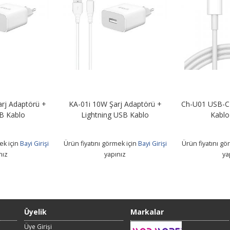
rj Adaptörü +
KA-01i 10W Şarj Adaptörü +
Ch-U01 USB-C 
B Kablo
Lightning USB Kablo
Kablo
ek için
Bayi Girişi
Ürün fiyatını görmek için
Bayi Girişi
Ürün fiyatını gö
nız
yapınız
ya
Üyelik
Markalar
Üye Girişi