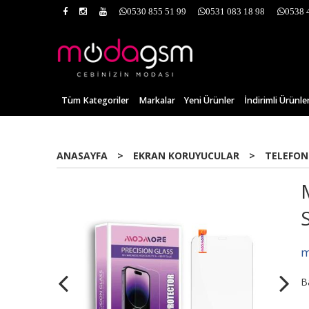
0530 855 51 99
0531 083 18 98
0538 
Tüm Kategoriler
Markalar
Yeni Ürünler
İndirimli Ürünle
ANASAYFA
>
EKRAN KORUYUCULAR
>
TELEFON
m
B