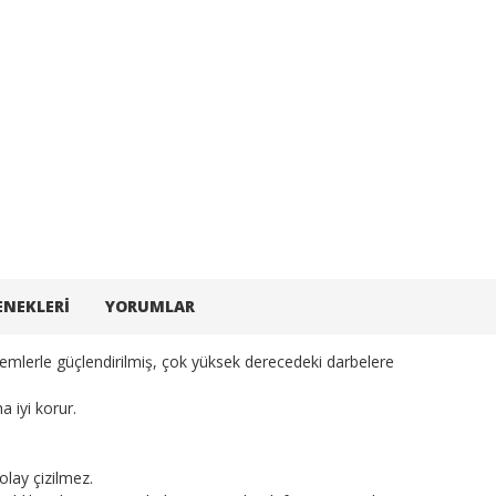
ENEKLERI
YORUMLAR
lerle güçlendirilmiş, çok yüksek derecedeki darbelere
 iyi korur.
kolay çizilmez.