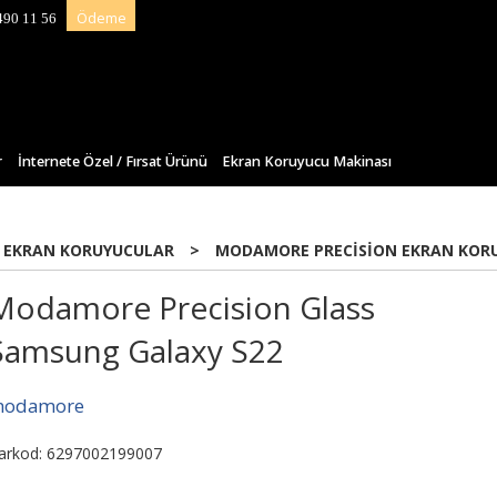
Ödeme
490 11 56
r
İnternete Özel / Fırsat Ürünü
Ekran Koruyucu Makinası
 EKRAN KORUYUCULAR
>
MODAMORE PRECISION EKRAN KOR
Modamore Precision Glass
Samsung Galaxy S22
odamore
arkod: 6297002199007