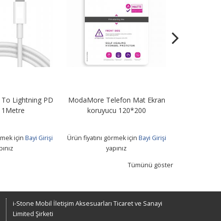
To Lightning PD
ModaMore Telefon Mat Ekran
STN67 67W Tu
 1Metre
koruyucu 120*200
+ Usb T
rmek için
Bayi Girişi
Ürün fiyatını görmek için
Bayi Girişi
Ürün fiyatını 
pınız
yapınız
Tümünü göster
i-Stone Mobil İletişim Aksesuarları Ticaret ve Sanayi
Limited Şirketi