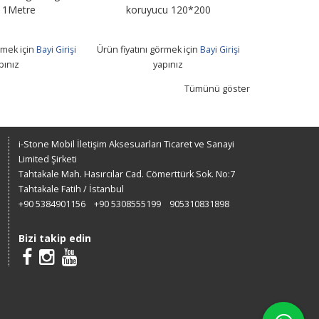
 1Metre
koruyucu 120*200
+ Usb T
rmek için
Bayi Girişi
Ürün fiyatını görmek için
Bayi Girişi
Ürün fiyatını 
pınız
yapınız
Tümünü göster
i-Stone Mobil İletişim Aksesuarları Ticaret ve Sanayi
Limited Şirketi
Tahtakale Mah. Hasırcılar Cad. Cömerttürk Sok. No:7
Tahtakale Fatih / İstanbul
+90 5384901156
+90 5308555199
905310831898
Bizi takip edin