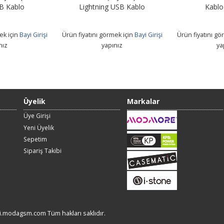
B Kablo
Lightning USB Kablo
Kablo
ek için
Bayi Girişi
Ürün fiyatını görmek için
Bayi Girişi
Ürün fiyatını gö
nız
yapınız
ya
Üyelik
Markalar
Üye Girişi
Yeni Üyelik
Sepetim
Sipariş Takibi
i.modagsm.com Tüm hakları saklıdır.