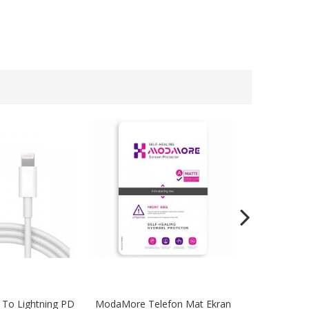
To Lightning PD
ModaMore Telefon Mat Ekran
STN67 67W Tu