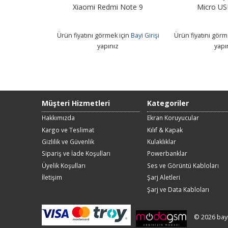
B Kablo
Xiaomi Redmi Note 9
Micro US
 için
Bayi Girişi
Ürün fiyatını görmek için
Bayi Girişi
Ürün fiyatını görm
z
yapınız
yapı
Müşteri Hizmetleri
Kategoriler
Hakkımızda
Ekran Koruyucular
Kargo ve Teslimat
Kılıf & Kapak
Gizlilik ve Güvenlik
Kulaklıklar
Sipariş ve İade Koşulları
Powerbanklar
Üyelik Koşulları
Ses ve Görüntü Kabloları
İletişim
Şarj Aletleri
Şarj ve Data Kabloları
© 2026 bay