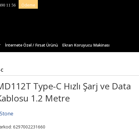
Ödeme
490 11 56
r
İnternete Özel / Fırsat Ürünü
Ekran Koruyucu Makinası
-C
MD112T Type-C Hızlı Şarj ve Data
Kablosu 1.2 Metre
-Stone
arkod: 6297002231660