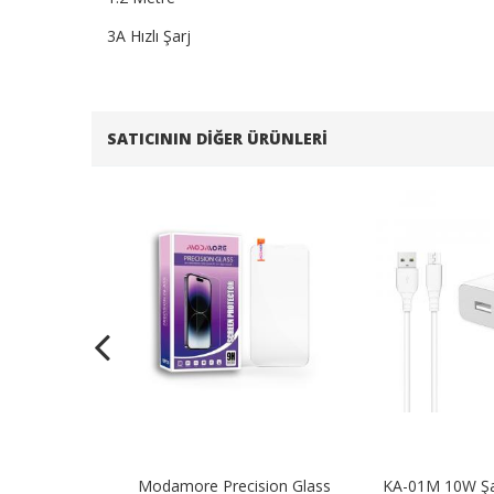
3A Hızlı Şarj
SATICININ DIĞER ÜRÜNLERI
Şarj Adaptörü
Modamore Precision Glass
KA-01M 10W Şa