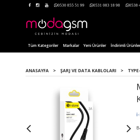
0530 855 51 99
0531 083 18 98
0538 
Tüm Kategoriler
Markalar
Yeni Ürünler
İndirimli Ürünle
ANASAYFA
>
ŞARJ VE DATA KABLOLARI
>
TYPE
i
B