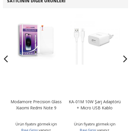
SATICININ DIĞER ÜRÜNLERI
Modamore Precision Glass
KA-01M 10W Şarj Adaptörü
KA
B
Xiaomi Redmi Note 9
+ Micro USB Kablo
Ürün fiyatını görmek için
Ürün fiyatını görmek için
Bayi Girişi
yapınız
Bayi Girişi
yapınız