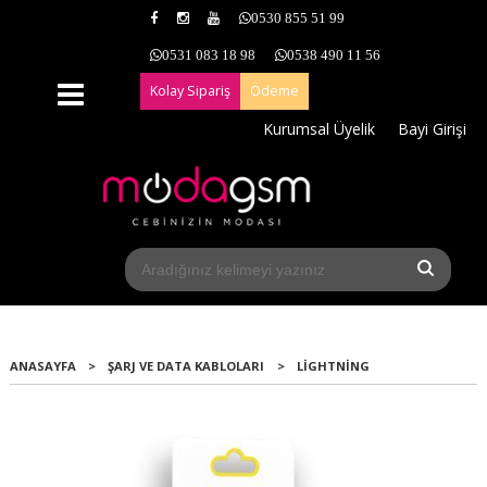
0530 855 51 99
0531 083 18 98
0538 490 11 56
Kolay Sipariş
Ödeme
Kurumsal Üyelik
Bayi Girişi
ANASAYFA
>
ŞARJ VE DATA KABLOLARI
>
LIGHTNING