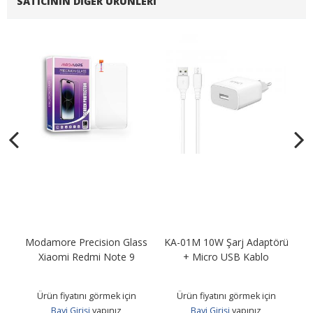
SATICININ DIĞER ÜRÜNLERI
Modamore Precision Glass
KA-01M 10W Şarj Adaptörü
KA
B
Xiaomi Redmi Note 9
+ Micro USB Kablo
Ürün fiyatını görmek için
Ürün fiyatını görmek için
Bayi Girişi
yapınız
Bayi Girişi
yapınız