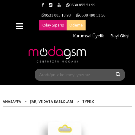
0530 855 51 99
0531 083 18 98
0538 490 11 56
Kolay Sipariş
Ödeme
Kurumsal Üyelik
Bayi Girişi
ANASAYFA
>
ŞARJ VE DATA KABLOLARI
>
TYPE-C