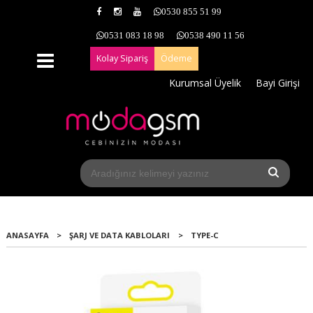
0530 855 51 99
0531 083 18 98
0538 490 11 56
Kolay Sipariş
Ödeme
Kurumsal Üyelik
Bayi Girişi
ANASAYFA
>
ŞARJ VE DATA KABLOLARI
>
TYPE-C