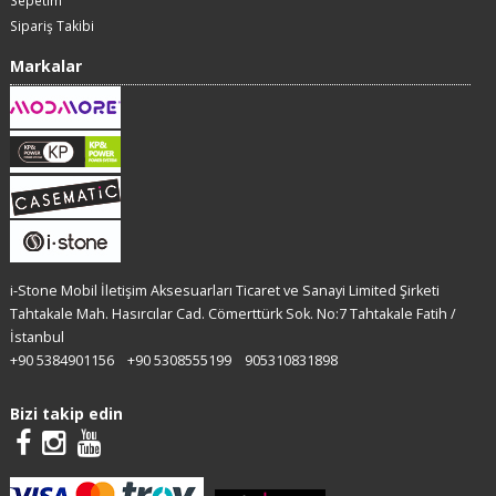
Sipariş Takibi
Markalar
i-Stone Mobil İletişim Aksesuarları Ticaret ve Sanayi Limited Şirketi
Tahtakale Mah. Hasırcılar Cad. Cömerttürk Sok. No:7 Tahtakale Fatih /
İstanbul
+90 5384901156
+90 5308555199
905310831898
Bizi takip edin