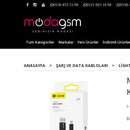
0530 855 51 99
0531 083 18 98
0538 
Tüm Kategoriler
Markalar
Yeni Ürünler
İndirimli Ürünle
ANASAYFA
>
ŞARJ VE DATA KABLOLARI
>
LIGH
i
B