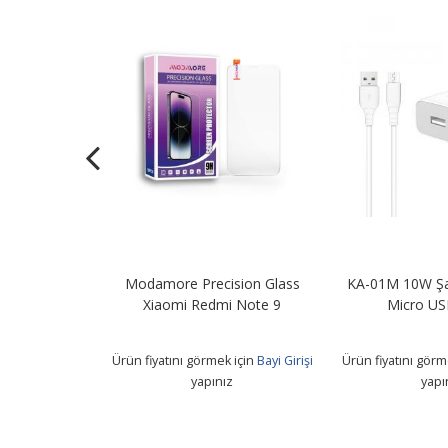
Şarj Adaptörü
Modamore Precision Glass
KA-01M 10W Şa
B Kablo
Xiaomi Redmi Note 9
Micro US
 için
Bayi Girişi
Ürün fiyatını görmek için
Bayi Girişi
Ürün fiyatını görm
z
yapınız
yapı