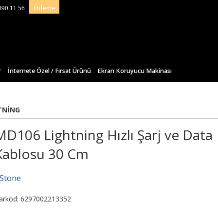
Ödeme
490 11 56
r
İnternete Özel / Fırsat Ürünü
Ekran Koruyucu Makinası
TNING
MD106 Lightning Hızlı Şarj ve Data
Kablosu 30 Cm
-Stone
arkod: 6297002213352