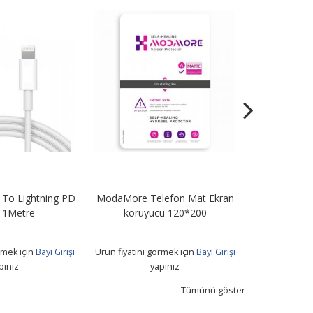
To Lightning PD
ModaMore Telefon Mat Ekran
STN67 67W Tu
 1Metre
koruyucu 120*200
+ Usb T
rmek için
Bayi Girişi
Ürün fiyatını görmek için
Bayi Girişi
Ürün fiyatını 
pınız
yapınız
Tümünü göster