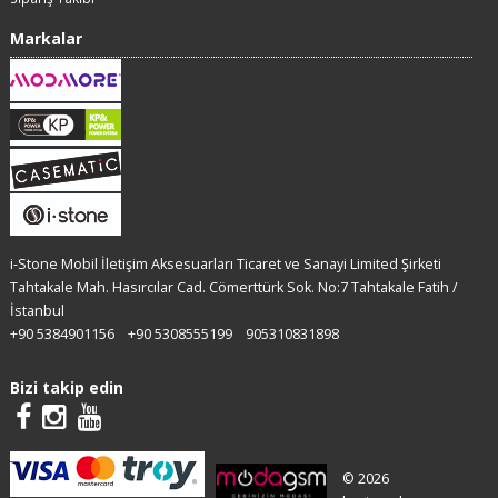
Markalar
i-Stone Mobil İletişim Aksesuarları Ticaret ve Sanayi Limited Şirketi
Tahtakale Mah. Hasırcılar Cad. Cömerttürk Sok. No:7 Tahtakale Fatih /
İstanbul
+90 5384901156
+90 5308555199
905310831898
Bizi takip edin
© 2026