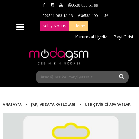
0530 855 51 99
0531 083 18 98
0538 490 11 56
Kolay Sipariş
Ödeme
Kurumsal Üyelik
Bayi Girişi
ANASAYFA
>
ŞARJ VE DATA KABLOLARI
>
USB ÇEVIRICI APARATLAR