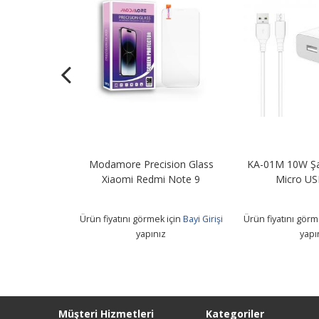
Şarj Adaptörü
Modamore Precision Glass
KA-01M 10W Şa
B Kablo
Xiaomi Redmi Note 9
Micro US
 için
Bayi Girişi
Ürün fiyatını görmek için
Bayi Girişi
Ürün fiyatını görm
z
yapınız
yapı
Müşteri Hizmetleri
Kategoriler