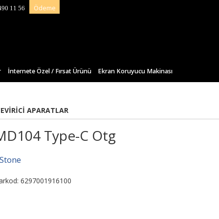
Ödeme
490 11 56
r
İnternete Özel / Fırsat Ürünü
Ekran Koruyucu Makinası
ÇEVIRICI APARATLAR
MD104 Type-C Otg
-Stone
arkod: 6297001916100