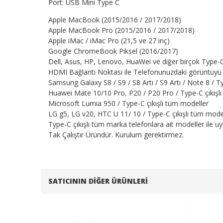
Port: USB Mini Type C
Apple MacBook (2015/2016 / 2017/2018)
Apple MacBook Pro (2015/2016 / 2017/2018)
Apple iMac / iMac Pro (21,5 ve 27 inç)
Google ChromeBook Piksel (2016/2017)
Dell, Asus, HP, Lenovo, HuaWei ve diğer birçok Type-C po
HDMI Bağlantı Noktası ile Telefonunuzdaki görüntüyü T
Samsung Galaxy S8 / S9 / S8 Artı / S9 Artı / Note 8 / T
Huawei Mate 10/10 Pro, P20 / P20 Pro / Type-C çıkışl
Microsoft Lumia 950 / Type-C çıkışlı tüm modeller
LG g5, LG v20, HTC U 11/ 10 / Type-C çıkışlı tüm mode
Type-C çıkışlı tüm marka telefonlara ait modeller ile u
Tak Çalıştır Üründür. Kurulum gerektirmez.
SATICININ DIĞER ÜRÜNLERI