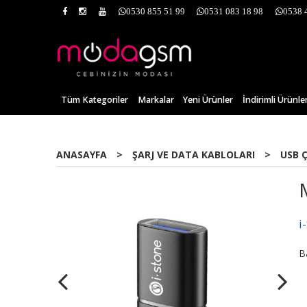
0530 855 51 99
0531 083 18 98
0538 
Tüm Kategoriler
Markalar
Yeni Ürünler
İndirimli Ürünle
ANASAYFA
>
ŞARJ VE DATA KABLOLARI
>
USB 
i
B