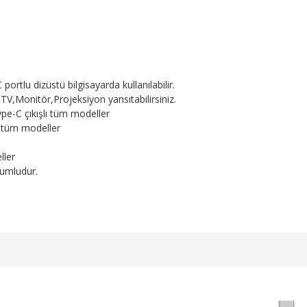
rtlu dizüstü bilgisayarda kullanılabilir.
V,Monitör,Projeksiyon yansıtabilirsiniz.
ype-C çıkışlı tüm modeller
ı tüm modeller
ller
yumludur.