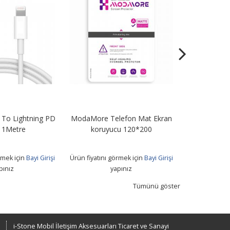
To Lightning PD
ModaMore Telefon Mat Ekran
STN67 67W Tu
 1Metre
koruyucu 120*200
+ Usb T
rmek için
Bayi Girişi
Ürün fiyatını görmek için
Bayi Girişi
Ürün fiyatını 
pınız
yapınız
Tümünü göster
i-Stone Mobil İletişim Aksesuarları Ticaret ve Sanayi