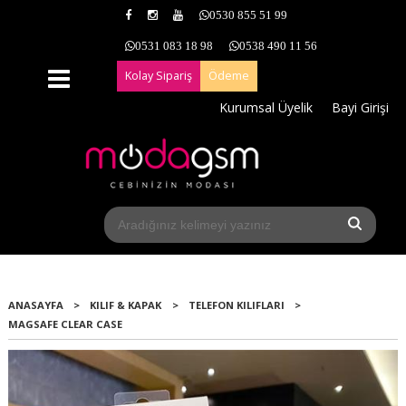
0530 855 51 99
0531 083 18 98
0538 490 11 56
Kolay Sipariş
Ödeme
Kurumsal Üyelik
Bayi Girişi
ANASAYFA
>
KILIF & KAPAK
>
TELEFON KILIFLARI
>
MAGSAFE CLEAR CASE