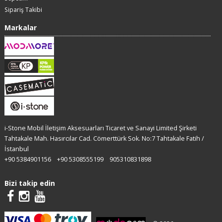
Sipariş Takibi
Markalar
i-Stone Mobil İletişim Aksesuarları Ticaret ve Sanayi Limited Şirketi
Tahtakale Mah. Hasırcılar Cad. Cömerttürk Sok. No:7 Tahtakale Fatih /
İstanbul
+90 5384901156
+90 5308555199
905310831898
Bizi takip edin