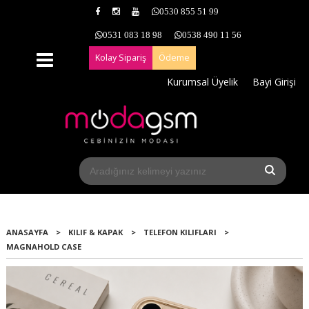
0530 855 51 99
0531 083 18 98
0538 490 11 56
Kolay Sipariş
Ödeme
Kurumsal Üyelik
Bayi Girişi
ANASAYFA
>
KILIF & KAPAK
>
TELEFON KILIFLARI
>
MAGNAHOLD CASE
Yeni