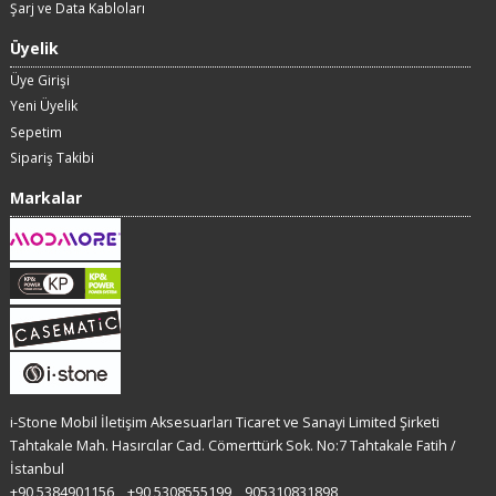
Şarj ve Data Kabloları
Üyelik
Üye Girişi
Yeni Üyelik
Sepetim
Sipariş Takibi
Markalar
i-Stone Mobil İletişim Aksesuarları Ticaret ve Sanayi Limited Şirketi
Tahtakale Mah. Hasırcılar Cad. Cömerttürk Sok. No:7 Tahtakale Fatih /
İstanbul
+90 5384901156
+90 5308555199
905310831898