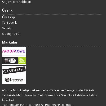
Şarj ve Data Kabloları
Üyelik
Üye Girişi
Yeni Üyelik
Sepetim
Sipariş Takibi
Markalar
i-Stone Mobil İletişim Aksesuarları Ticaret ve Sanayi Limited Şirketi
Tahtakale Mah. Hasırcılar Cad. Cömerttürk Sok. No:7 Tahtakale Fatih /
İstanbul
+90 5384901156
+90 5308555199
905310831898