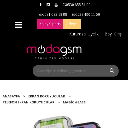
0530 855 51 99
0531 083 18 98
0538 490 11 56
Kolay Sipariş
Ödeme
Kurumsal Üyelik
Bayi Girişi
ANASAYFA
>
EKRAN KORUYUCULAR
>
TELEFON EKRAN KORUYUCULAR
>
MAGIC GLASS