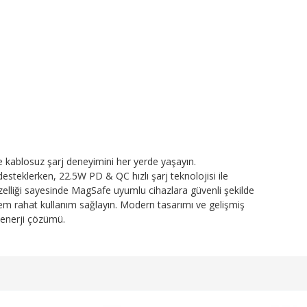
kablosuz şarj deneyimini her yerde yaşayın.
esteklerken, 22.5W PD & QC hızlı şarj teknolojisi ile
liği sayesinde MagSafe uyumlu cihazlara güvenli şekilde
 hem rahat kullanım sağlayın. Modern tasarımı ve gelişmiş
r enerji çözümü.