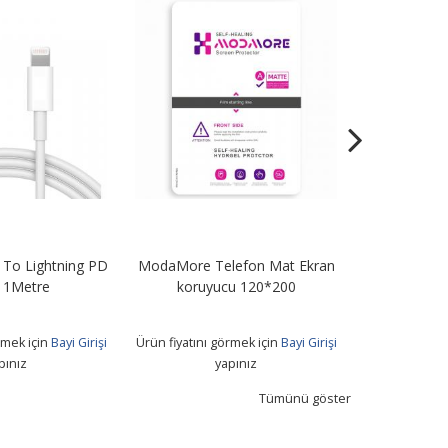
To Lightning PD
ModaMore Telefon Mat Ekran
STN67 67W Tu
 1Metre
koruyucu 120*200
+ Usb T
rmek için
Bayi Girişi
Ürün fiyatını görmek için
Bayi Girişi
Ürün fiyatını 
pınız
yapınız
Tümünü göster