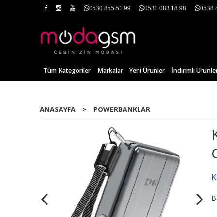
0530 855 51 99
0531 083 18 98
0538 
Tüm Kategoriler
Markalar
Yeni Ürünler
İndirimli Ürünle
ANASAYFA
>
POWERBANKLAR
K
B