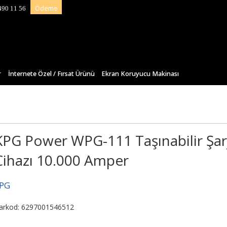
Ödeme
490 11 56
r
İnternete Özel / Fırsat Ürünü
Ekran Koruyucu Makinası
KPG Power WPG-111 Taşınabilir Şar
Cihazı 10.000 Amper
PG
arkod: 6297001546512