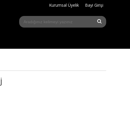
Kurumsal Üyelik
Bayi Girişi
j