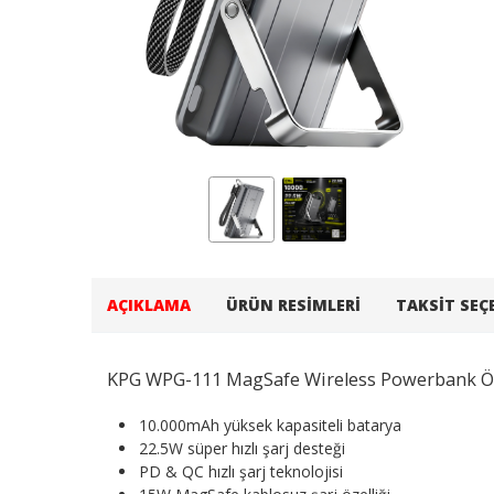
AÇIKLAMA
ÜRÜN RESIMLERI
TAKSIT SEÇ
KPG WPG-111 MagSafe Wireless Powerbank Öze
10.000mAh yüksek kapasiteli batarya
22.5W süper hızlı şarj desteği
PD & QC hızlı şarj teknolojisi