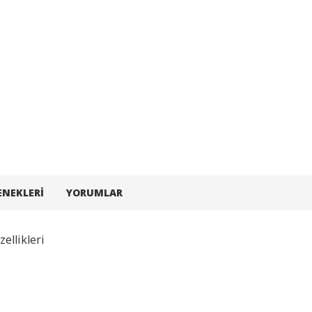
ENEKLERI
YORUMLAR
llikleri