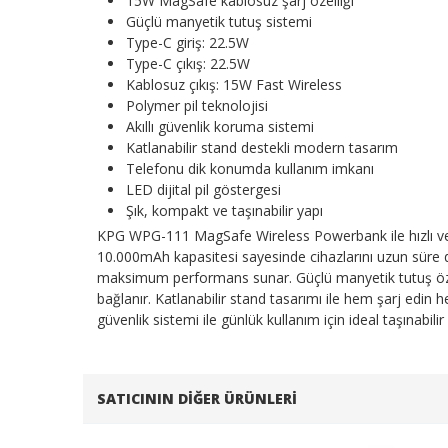
15W MagSafe kablosuz şarj özelliği
Güçlü manyetik tutuş sistemi
Type-C giriş: 22.5W
Type-C çıkış: 22.5W
Kablosuz çıkış: 15W Fast Wireless
Polymer pil teknolojisi
Akıllı güvenlik koruma sistemi
Katlanabilir stand destekli modern tasarım
Telefonu dik konumda kullanım imkanı
LED dijital pil göstergesi
Şık, kompakt ve taşınabilir yapı
KPG WPG-111 MagSafe Wireless Powerbank ile hızlı ve 
10.000mAh kapasitesi sayesinde cihazlarını uzun süre d
maksimum performans sunar. Güçlü manyetik tutuş özel
bağlanır. Katlanabilir stand tasarımı ile hem şarj edin
güvenlik sistemi ile günlük kullanım için ideal taşınabili
SATICININ DIĞER ÜRÜNLERI