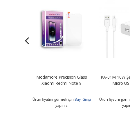
Şarj Adaptörü
Modamore Precision Glass
KA-01M 10W Şa
B Kablo
Xiaomi Redmi Note 9
Micro US
 için
Bayi Girişi
Ürün fiyatını görmek için
Bayi Girişi
Ürün fiyatını görm
z
yapınız
yapı