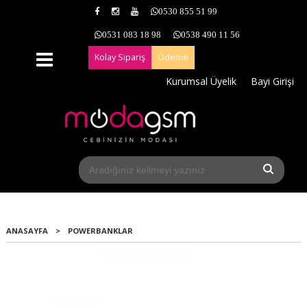
0530 855 51 99
0531 083 18 98
0538 490 11 56
Kolay Sipariş
Ödeme
Kurumsal Üyelik
Bayi Girişi
ANASAYFA
>
POWERBANKLAR