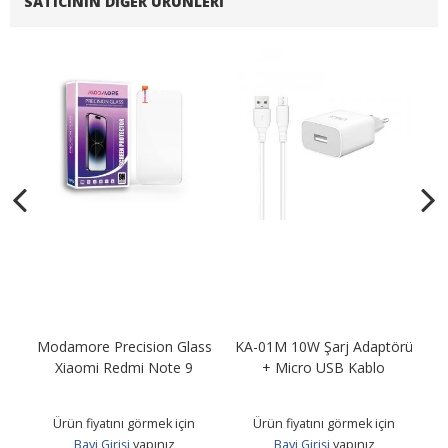
SATICININ DIĞER ÜRÜNLERI
Modamore Precision Glass
KA-01M 10W Şarj Adaptörü
KA
B
Xiaomi Redmi Note 9
+ Micro USB Kablo
Ürün fiyatını görmek için
Ürün fiyatını görmek için
Bayi Girişi
yapınız
Bayi Girişi
yapınız