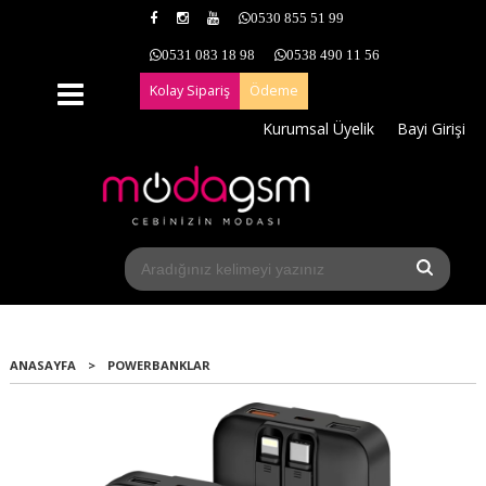
0530 855 51 99
0531 083 18 98
0538 490 11 56
Kolay Sipariş
Ödeme
Kurumsal Üyelik
Bayi Girişi
ANASAYFA
>
POWERBANKLAR