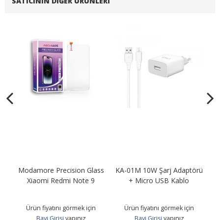
SATICININ DIĞER ÜRÜNLERI
Modamore Precision Glass
KA-01M 10W Şarj Adaptörü
KA
B
Xiaomi Redmi Note 9
+ Micro USB Kablo
Ürün fiyatını görmek için
Ürün fiyatını görmek için
Bayi Girişi
yapınız
Bayi Girişi
yapınız