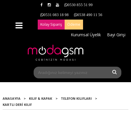
0530 855 51 99
0531 083 18 98
0538 490 11 56
Kolay Sipariş
Ödeme
Kurumsal Üyelik
Bayi Girişi
ANASAYFA
>
KILIF & KAPAK
>
TELEFON KILIFLARI
>
KARTLI DERI KILIF