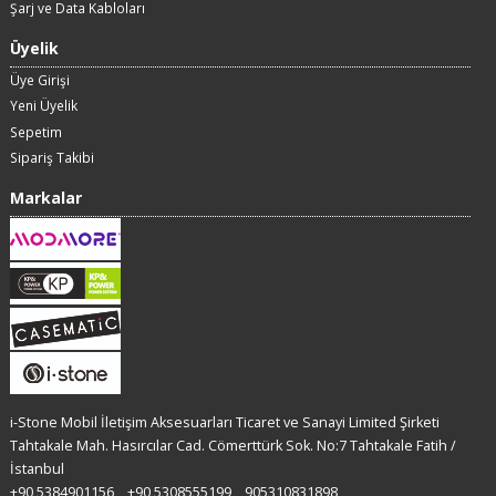
Şarj ve Data Kabloları
Üyelik
Üye Girişi
Yeni Üyelik
Sepetim
Sipariş Takibi
Markalar
i-Stone Mobil İletişim Aksesuarları Ticaret ve Sanayi Limited Şirketi
Tahtakale Mah. Hasırcılar Cad. Cömerttürk Sok. No:7 Tahtakale Fatih /
İstanbul
+90 5384901156
+90 5308555199
905310831898