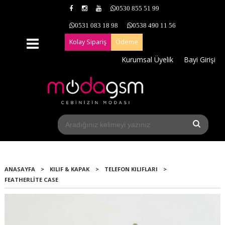
0530 855 51 99
0531 083 18 98
0538 490 11 56
Kolay Sipariş
Ödeme
Kurumsal Üyelik
Bayi Girişi
ANASAYFA
>
KILIF & KAPAK
>
TELEFON KILIFLARI
>
FEATHERLITE CASE
Yeni