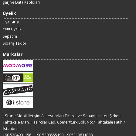
Şarj ve Data Kabloları
Üyelik
Üye Girişi
Yeni Üyelik
Sepetim
Sipariş Takibi
Markalar
i-Stone Mobil İletişim Aksesuarları Ticaret ve Sanayi Limited Şirketi
Tahtakale Mah. Hasırcılar Cad. Cömerttürk Sok. No:7 Tahtakale Fatih /
İstanbul
+90 5384901156
+90 5308555199
905310831898