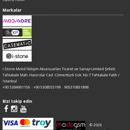
Markalar
i-Stone Mobil İletişim Aksesuarları Ticaret ve Sanayi Limited Şirketi
Tahtakale Mah. Hasırcılar Cad. Cömerttürk Sok. No:7 Tahtakale Fatih /
İstanbul
+90 5384901156
+90 5308555199
905310831898
Bizi takip edin
© 2026