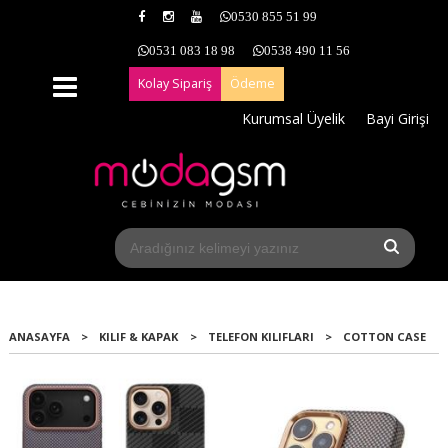
0530 855 51 99
0531 083 18 98
0538 490 11 56
Kolay Sipariş
Ödeme
Kurumsal Üyelik
Bayi Girişi
ANASAYFA
>
KILIF & KAPAK
>
TELEFON KILIFLARI
>
COTTON CASE