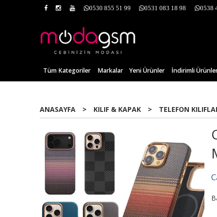
0530 855 51 99
0531 083 18 98
0538 
Tüm Kategoriler
Markalar
Yeni Ürünler
İndirimli Ürünle
ANASAYFA
>
KILIF & KAPAK
>
TELEFON KILIFLA
C
B