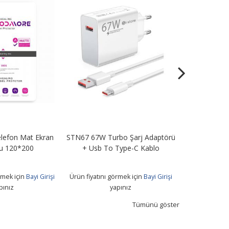
efon Mat Ekran
STN67 67W Turbo Şarj Adaptörü
Anti Static
u 120*200
+ Usb To Type-C Kablo
Koruyucu 
rmek için
Bayi Girişi
Ürün fiyatını görmek için
Bayi Girişi
Ürün fiyatını 
pınız
yapınız
Tümünü göster