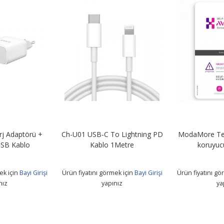
rj Adaptörü +
Ch-U01 USB-C To Lightning PD
ModaMore Tel
USB Kablo
Kablo 1Metre
koruyuc
ek için
Bayi Girişi
Ürün fiyatını görmek için
Bayi Girişi
Ürün fiyatını gö
nız
yapınız
ya