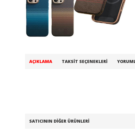
AÇIKLAMA
TAKSIT SEÇENEKLERI
YORUM
SATICININ DIĞER ÜRÜNLERI