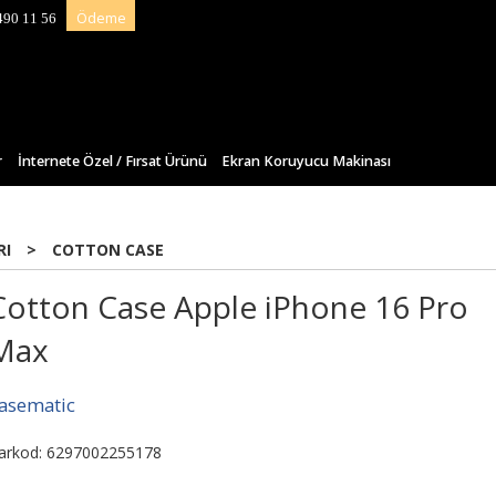
Ödeme
490 11 56
r
İnternete Özel / Fırsat Ürünü
Ekran Koruyucu Makinası
RI
>
COTTON CASE
Cotton Case Apple iPhone 16 Pro
Max
asematic
arkod: 6297002255178