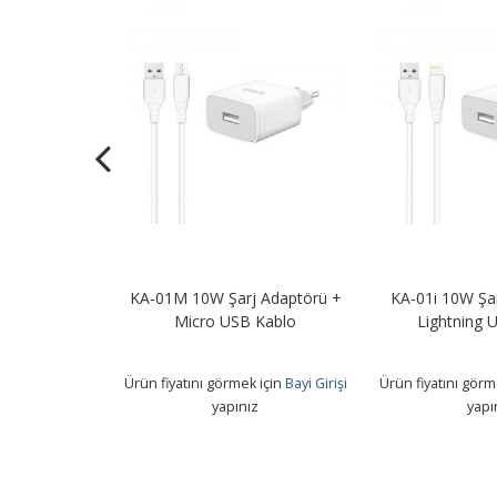
sion Glass
KA-01M 10W Şarj Adaptörü +
KA-01i 10W Şa
i Note 9
Micro USB Kablo
Lightning 
 için
Bayi Girişi
Ürün fiyatını görmek için
Bayi Girişi
Ürün fiyatını görm
z
yapınız
yapı