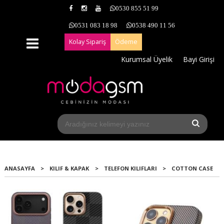
0530 855 51 99
0531 083 18 98
0538 490 11 56
Kolay Sipariş
Ödeme
Kurumsal Üyelik
Bayi Girişi
ANASAYFA
>
KILIF & KAPAK
>
TELEFON KILIFLARI
>
COTTON CASE