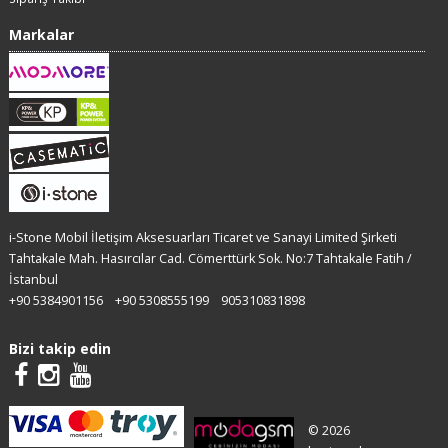
Markalar
i-Stone Mobil İletişim Aksesuarları Ticaret ve Sanayi Limited Şirketi
Tahtakale Mah. Hasırcılar Cad. Cömerttürk Sok. No:7 Tahtakale Fatih /
İstanbul
+90 5384901156
+90 5308555199
905310831898
Bizi takip edin
© 2026