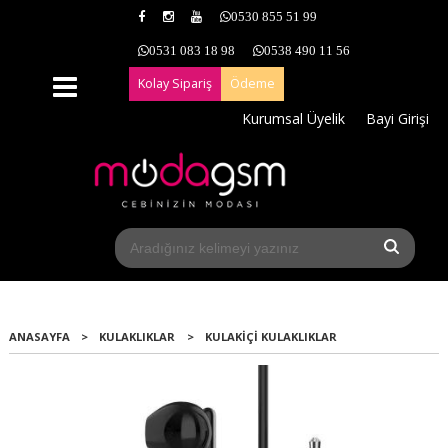
0530 855 51 99
0531 083 18 98
0538 490 11 56
Kolay Sipariş
Ödeme
Kurumsal Üyelik
Bayi Girişi
ANASAYFA
>
KULAKLIKLAR
>
KULAKIÇI KULAKLIKLAR