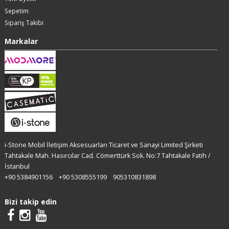
Sepetim
Sipariş Takibi
Markalar
i-Stone Mobil İletişim Aksesuarları Ticaret ve Sanayi Limited Şirketi
Tahtakale Mah. Hasırcılar Cad. Cömerttürk Sok. No:7 Tahtakale Fatih /
İstanbul
+90 5384901156
+90 5308555199
905310831898
Bizi takip edin