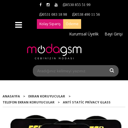
0530 855 51 99
0531 083 18 98
0538 490 11 56
Kolay Sipariş
Ödeme
Kurumsal Üyelik
Bayi Girişi
ANASAYFA
>
EKRAN KORUYUCULAR
>
TELEFON EKRAN KORUYUCULAR
>
ANTI STATIC PRIVACY GLASS