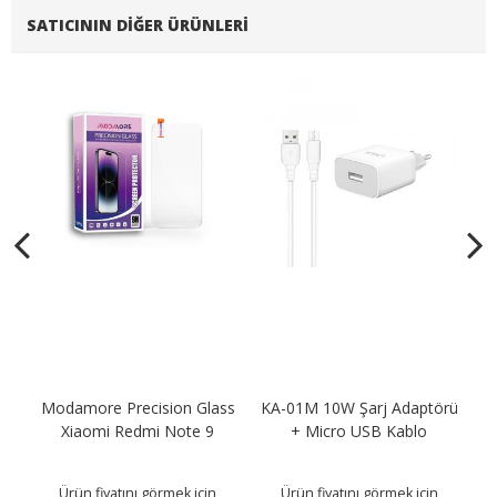
SATICININ DIĞER ÜRÜNLERI
more Precision Glass
KA-01M 10W Şarj Adaptörü
KA-01i 10W 
iaomi Redmi Note 9
+ Micro USB Kablo
Lightnin
ün fiyatını görmek için
Ürün fiyatını görmek için
Ürün fiyat