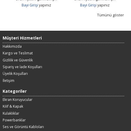
Bayi Girişi
yapınız
Bayi Girişi
yapınız
Bayi Gi
Tümünü göster
Müşteri Hizmetleri
Hakkımızda
Kargo ve Teslimat
Gizlilik ve Güvenlik
Sipariş ve İade Koşulları
Üyelik Koşulları
İletişim
Kategoriler
Ekran Koruyucular
Kılıf & Kapak
Kulaklıklar
Powerbanklar
Ses ve Görüntü Kabloları