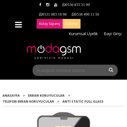
0530 855 51 99
0531 083 18 98
0538 490 11 56
Kolay Sipariş
Ödeme
Kurumsal Üyelik
Bayi Girişi
ANASAYFA
>
EKRAN KORUYUCULAR
>
TELEFON EKRAN KORUYUCULAR
>
ANTI STATIC FULL GLASS