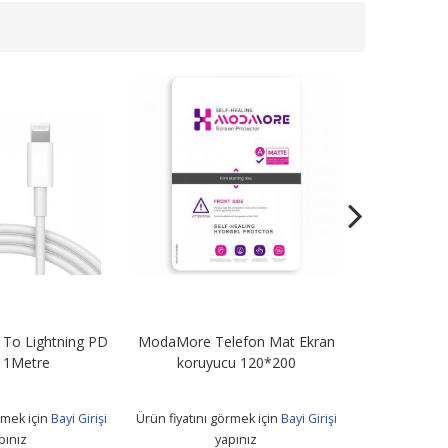
To Lightning PD
ModaMore Telefon Mat Ekran
STN67 67W Tu
 1Metre
koruyucu 120*200
+ Usb T
rmek için
Bayi Girişi
Ürün fiyatını görmek için
Bayi Girişi
Ürün fiyatını 
pınız
yapınız