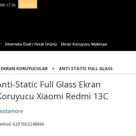
Ödeme
490 11 56
r
İnternete Özel / Fırsat Ürünü
Ekran Koruyucu Makinası
 EKRAN KORUYUCULAR
>
ANTI STATIC FULL GLASS
Anti-Static Full Glass Ekran
Koruyucu Xiaomi Redmi 13C
odamore
arkod: 6297002248866