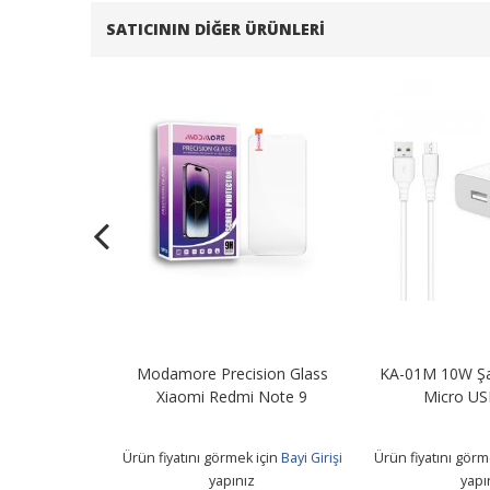
SATICININ DIĞER ÜRÜNLERI
Şarj Adaptörü
Modamore Precision Glass
KA-01M 10W Şa
B Kablo
Xiaomi Redmi Note 9
Micro US
 için
Bayi Girişi
Ürün fiyatını görmek için
Bayi Girişi
Ürün fiyatını görm
z
yapınız
yapı