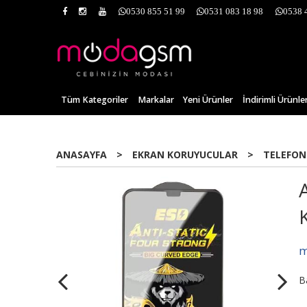
0530 855 51 99
0531 083 18 98
0538 
Tüm Kategoriler
Markalar
Yeni Ürünler
İndirimli Ürünle
ANASAYFA
>
EKRAN KORUYUCULAR
>
TELEFON
m
B