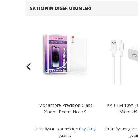
SATICININ DIĞER ÜRÜNLERI
Şarj Adaptörü
Modamore Precision Glass
KA-01M 10W Şa
B Kablo
Xiaomi Redmi Note 9
Micro US
 için
Bayi Girişi
Ürün fiyatını görmek için
Bayi Girişi
Ürün fiyatını görm
z
yapınız
yapı