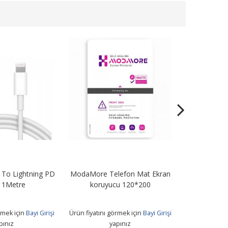
To Lightning PD
ModaMore Telefon Mat Ekran
STN67 67W Tu
 1Metre
koruyucu 120*200
+ Usb T
rmek için
Bayi Girişi
Ürün fiyatını görmek için
Bayi Girişi
Ürün fiyatını 
pınız
yapınız