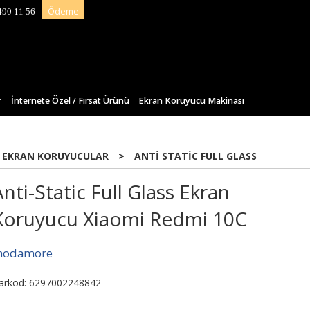
Ödeme
490 11 56
r
İnternete Özel / Fırsat Ürünü
Ekran Koruyucu Makinası
 EKRAN KORUYUCULAR
>
ANTI STATIC FULL GLASS
Anti-Static Full Glass Ekran
Koruyucu Xiaomi Redmi 10C
odamore
arkod: 6297002248842