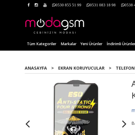
0530 855 51 99
0531 083 18 98
0538 
Tüm Kategoriler
Markalar
Yeni Ürünler
İndirimli Ürünle
ANASAYFA
>
EKRAN KORUYUCULAR
>
TELEFON
m
B