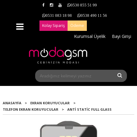
0530 855 51 99
0531 083 18 98
0538 490 11 56
Kolay Sipariş
Ödeme
Kurumsal Üyelik
Bayi Girişi
ANASAYFA
>
EKRAN KORUYUCULAR
>
TELEFON EKRAN KORUYUCULAR
>
ANTI STATIC FULL GLASS