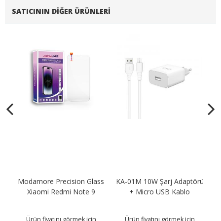
SATICININ DIĞER ÜRÜNLERI
Modamore Precision Glass
KA-01M 10W Şarj Adaptörü
KA
B
Xiaomi Redmi Note 9
+ Micro USB Kablo
Ürün fiyatını görmek için
Ürün fiyatını görmek için