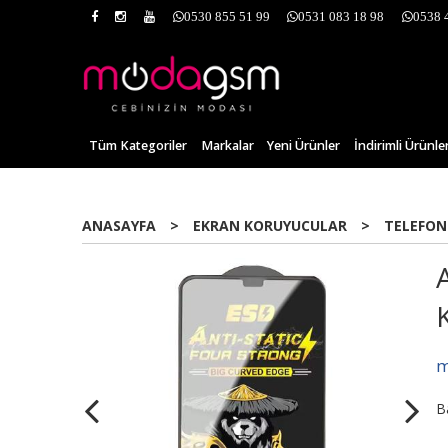
0530 855 51 99
0531 083 18 98
0538 
Tüm Kategoriler
Markalar
Yeni Ürünler
İndirimli Ürünle
ANASAYFA
>
EKRAN KORUYUCULAR
>
TELEFON
m
B