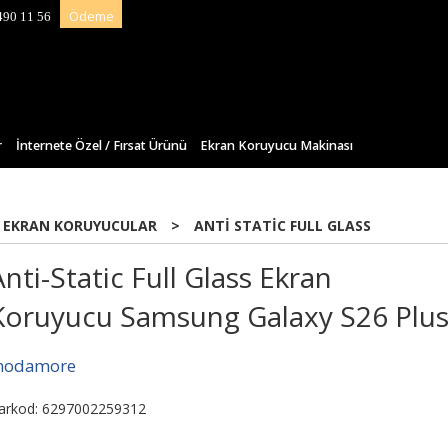
Ödeme
490 11 56
r
İnternete Özel / Fırsat Ürünü
Ekran Koruyucu Makinası
 EKRAN KORUYUCULAR
>
ANTI STATIC FULL GLASS
Anti-Static Full Glass Ekran
Koruyucu Samsung Galaxy S26 Plu
odamore
arkod: 6297002259312