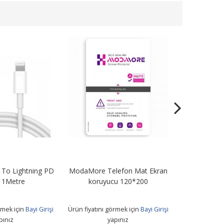
To Lightning PD
ModaMore Telefon Mat Ekran
STN67 67W Tu
 1Metre
koruyucu 120*200
+ Usb T
rmek için
Bayi Girişi
Ürün fiyatını görmek için
Bayi Girişi
Ürün fiyatını 
pınız
yapınız