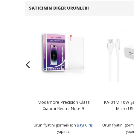
SATICININ DIĞER ÜRÜNLERI
Şarj Adaptörü
Modamore Precision Glass
KA-01M 10W Şa
B Kablo
Xiaomi Redmi Note 9
Micro US
 için
Bayi Girişi
Ürün fiyatını görmek için
Bayi Girişi
Ürün fiyatını görm
z
yapınız
yapı