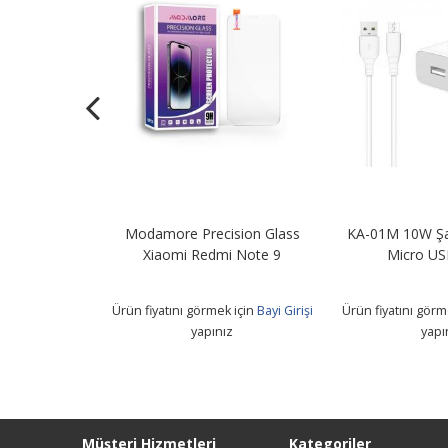
Şarj Adaptörü
Modamore Precision Glass
KA-01M 10W Şa
B Kablo
Xiaomi Redmi Note 9
Micro US
 için
Bayi Girişi
Ürün fiyatını görmek için
Bayi Girişi
Ürün fiyatını görm
z
yapınız
yapı
Müşteri Hizmetleri
Kategoriler