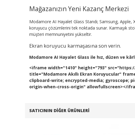
Mağazanızın Yeni Kazanç Merkezi
Modamore AI Hayalet Glass Standı; Samsung, Apple, X
koruyucu çözümlerini tek noktada sunar. Karmaşık stok y
müşteri memnuniyetini yükseltir.
Ekran koruyucu karmaşasına son verin.
Modamore AI Hayalet Glass ile hız, düzen ve kârlıl
<iframe width="1410" height="793" src="htt
title="Modamore Akıllı Ekran Koruyucular" fram
clipboard-write; encrypted-media; gyroscope; pic
origin-when-cross-origin" allowfullscreen></if
SATICININ DIĞER ÜRÜNLERI