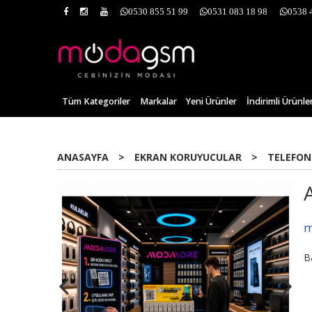
0530 855 51 99
0531 083 18 98
0538 
Tüm Kategoriler
Markalar
Yeni Ürünler
İndirimli Ürünle
ANASAYFA
>
EKRAN KORUYUCULAR
>
TELEFON
Yeni
m
B