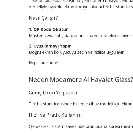
Telefon aksesuar satışında yeni dönem başlıyor. Moda
modeliyle uyumlu ekran koruyucularını tek bir stantta 
Nasıl Çalışır?
1. QR Kodu Okutun
Müşteri veya satış danışmanı cihazın modelini saniyeler
2. Uygulamayı Yapın
Doğru ekran koruyucuyu seçin ve hızlıca uygulayın.
Hepsi bu kadar!
Neden Modamore AI Hayalet Glass
Geniş Ürün Yelpazesi
Tek bir stant içerisinde binlerce cihaz modeli için ekr
Hızlı ve Pratik Kullanım
QR destekli sistem sayesinde ürün bulma süresi minim