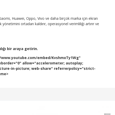
iaomi, Huawei, Oppo, Vivo ve daha birçok marka için ekran
önetimini ortadan kaldırır, operasyonel verimliliği artırır ve
ığı bir araya getirin.
ps://www.youtube.com/embed/KvshmxTy1Wg"
eborder="0" allow="accelerometer; autoplay;
ture-in-picture; web-share" referrerpolicy="strict-
rame>