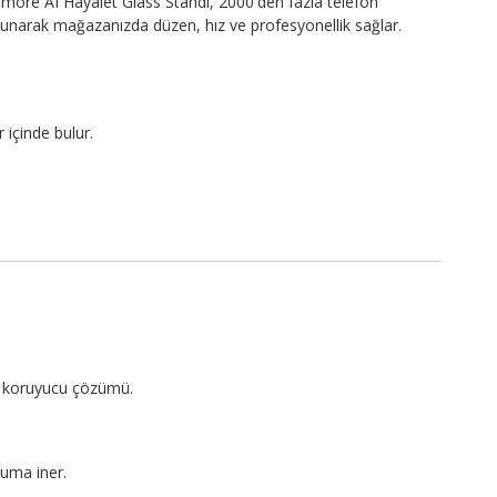
more AI Hayalet Glass Standı, 2000'den fazla telefon
sunarak mağazanızda düzen, hız ve profesyonellik sağlar.
 içinde bulur.
?
an koruyucu çözümü.
uma iner.