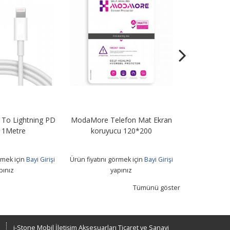
To Lightning PD
ModaMore Telefon Mat Ekran
STN67 67W Tu
 1Metre
koruyucu 120*200
+ Usb T
rmek için
Bayi Girişi
Ürün fiyatını görmek için
Bayi Girişi
Ürün fiyatını 
pınız
yapınız
Tümünü göster
i-Stone Mobil İletişim Aksesuarları Ticaret ve Sanayi