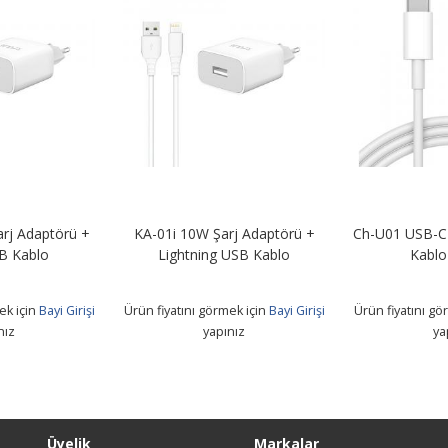
rj Adaptörü +
KA-01i 10W Şarj Adaptörü +
Ch-U01 USB-C 
B Kablo
Lightning USB Kablo
Kablo
ek için
Bayi Girişi
Ürün fiyatını görmek için
Bayi Girişi
Ürün fiyatını gö
nız
yapınız
ya
Üyelik
Markalar