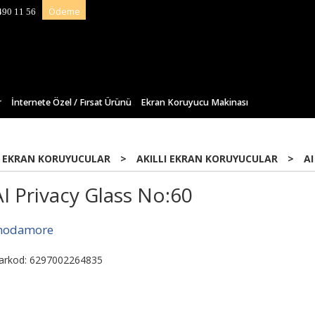
Ödeme
490 11 56
r
İnternete Özel / Fırsat Ürünü
Ekran Koruyucu Makinası
 EKRAN KORUYUCULAR
>
AKILLI EKRAN KORUYUCULAR
>
AI
AI Privacy Glass No:60
odamore
arkod: 6297002264835