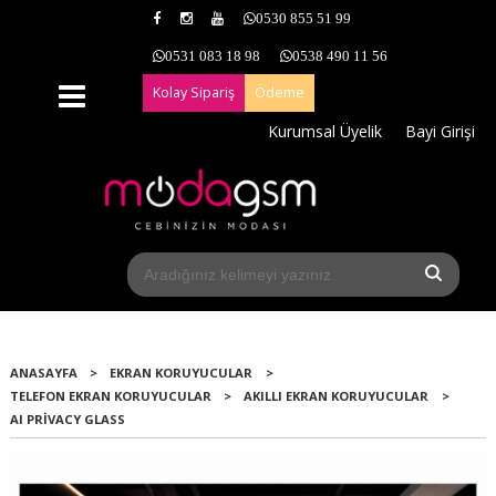
0530 855 51 99
0531 083 18 98
0538 490 11 56
Kolay Sipariş
Ödeme
Kurumsal Üyelik
Bayi Girişi
ANASAYFA
>
EKRAN KORUYUCULAR
>
TELEFON EKRAN KORUYUCULAR
>
AKILLI EKRAN KORUYUCULAR
>
AI PRIVACY GLASS