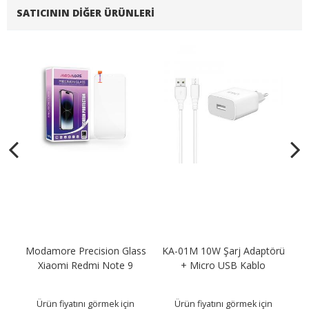
SATICININ DIĞER ÜRÜNLERI
Modamore Precision Glass
KA-01M 10W Şarj Adaptörü
KA
B
Xiaomi Redmi Note 9
+ Micro USB Kablo
Ürün fiyatını görmek için
Ürün fiyatını görmek için