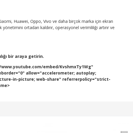
iaomi, Huawei, Oppo, Vivo ve daha birçok marka için ekran
önetimini ortadan kaldırır, operasyonel verimliliği artırır ve
ığı bir araya getirin.
ps://www.youtube.com/embed/KvshmxTy1Wg"
eborder="0" allow="accelerometer; autoplay;
ture-in-picture; web-share" referrerpolicy="strict-
rame>