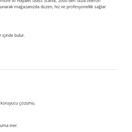
more AI Hayalet Glass Standı, 2000'den fazla telefon
sunarak mağazanızda düzen, hız ve profesyonellik sağlar.
 içinde bulur.
?
an koruyucu çözümü.
uma iner.