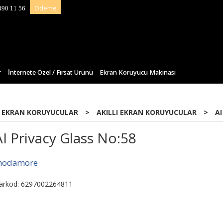
Ödeme
490 11 56
r
İnternete Özel / Fırsat Ürünü
Ekran Koruyucu Makinası
 EKRAN KORUYUCULAR
>
AKILLI EKRAN KORUYUCULAR
>
AI
AI Privacy Glass No:58
odamore
arkod: 6297002264811