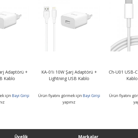
rj Adaptörü +
KA-01i 10W Şarj Adaptörü +
Ch-U01 USB-C 
B Kablo
Lightning USB Kablo
Kablo
ek için
Bayi Girişi
Ürün fiyatını görmek için
Bayi Girişi
Ürün fiyatını gö
nız
yapınız
ya
Üyelik
Markalar