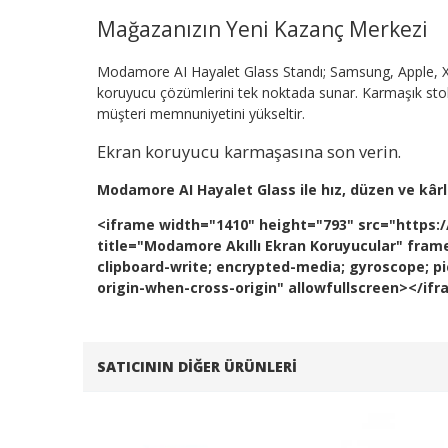
Mağazanızın Yeni Kazanç Merkezi
Modamore AI Hayalet Glass Standı; Samsung, Apple, X
koruyucu çözümlerini tek noktada sunar. Karmaşık stok y
müşteri memnuniyetini yükseltir.
Ekran koruyucu karmaşasına son verin.
Modamore AI Hayalet Glass ile hız, düzen ve kârlıl
<iframe width="1410" height="793" src="htt
title="Modamore Akıllı Ekran Koruyucular" fram
clipboard-write; encrypted-media; gyroscope; pic
origin-when-cross-origin" allowfullscreen></if
SATICININ DIĞER ÜRÜNLERI