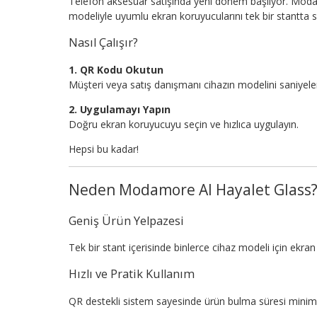
Telefon aksesuar satışında yeni dönem başlıyor. Moda
modeliyle uyumlu ekran koruyucularını tek bir stantta 
Nasıl Çalışır?
1. QR Kodu Okutun
Müşteri veya satış danışmanı cihazın modelini saniyeler
2. Uygulamayı Yapın
Doğru ekran koruyucuyu seçin ve hızlıca uygulayın.
Hepsi bu kadar!
Neden Modamore AI Hayalet Glass
Geniş Ürün Yelpazesi
Tek bir stant içerisinde binlerce cihaz modeli için ekr
Hızlı ve Pratik Kullanım
QR destekli sistem sayesinde ürün bulma süresi minim