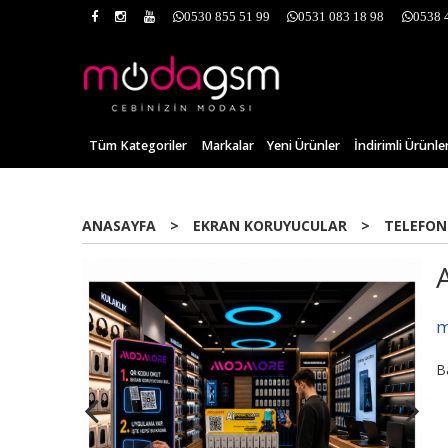
0530 855 51 99
0531 083 18 98
0538 
Tüm Kategoriler
Markalar
Yeni Ürünler
İndirimli Ürünle
ANASAYFA
>
EKRAN KORUYUCULAR
>
TELEFON
m
B