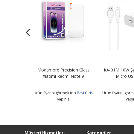
Şarj Adaptörü
Modamore Precision Glass
KA-01M 10W Şa
B Kablo
Xiaomi Redmi Note 9
Micro US
 için
Bayi Girişi
Ürün fiyatını görmek için
Bayi Girişi
Ürün fiyatını görm
z
yapınız
yapı
Müşteri Hizmetleri
Kategoriler