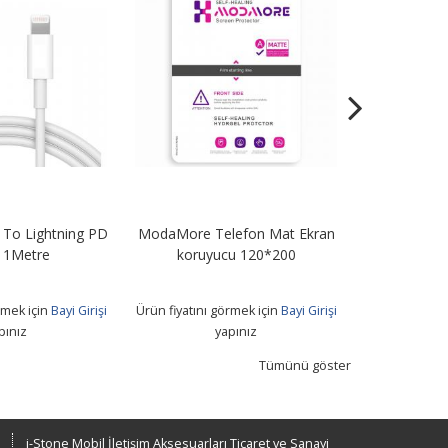
To Lightning PD
ModaMore Telefon Mat Ekran
STN67 67W Tu
 1Metre
koruyucu 120*200
+ Usb T
rmek için
Bayi Girişi
Ürün fiyatını görmek için
Bayi Girişi
Ürün fiyatını 
pınız
yapınız
Tümünü göster
i-Stone Mobil İletişim Aksesuarları Ticaret ve Sanayi