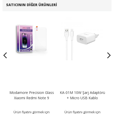
SATICININ DIĞER ÜRÜNLERI
Modamore Precision Glass
KA-01M 10W Şarj Adaptörü
KA
B
Xiaomi Redmi Note 9
+ Micro USB Kablo
Ürün fiyatını görmek için
Ürün fiyatını görmek için