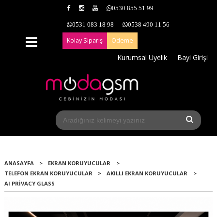
0530 855 51 99
0531 083 18 98
0538 490 11 56
Kolay Sipariş
Ödeme
Kurumsal Üyelik
Bayi Girişi
ANASAYFA
>
EKRAN KORUYUCULAR
>
TELEFON EKRAN KORUYUCULAR
>
AKILLI EKRAN KORUYUCULAR
>
AI PRIVACY GLASS