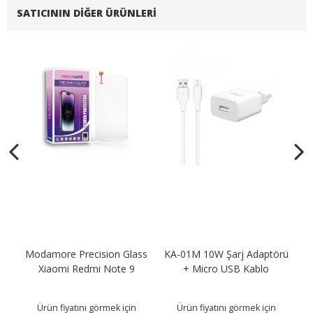
SATICININ DIĞER ÜRÜNLERI
Modamore Precision Glass
KA-01M 10W Şarj Adaptörü
KA
B
Xiaomi Redmi Note 9
+ Micro USB Kablo
Ürün fiyatını görmek için
Ürün fiyatını görmek için