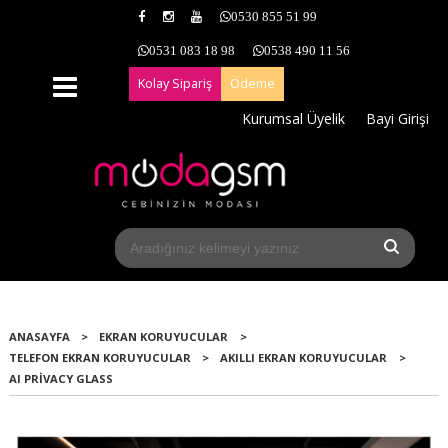
0530 855 51 99
0531 083 18 98
0538 490 11 56
Kolay Sipariş
Ödeme
Kurumsal Üyelik
Bayi Girişi
ANASAYFA
>
EKRAN KORUYUCULAR
>
TELEFON EKRAN KORUYUCULAR
>
AKILLI EKRAN KORUYUCULAR
>
AI PRIVACY GLASS
Yeni