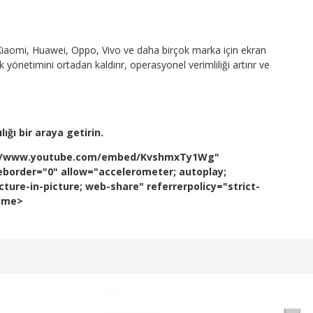
iaomi, Huawei, Oppo, Vivo ve daha birçok marka için ekran
önetimini ortadan kaldırır, operasyonel verimliliği artırır ve
ığı bir araya getirin.
ps://www.youtube.com/embed/KvshmxTy1Wg"
eborder="0" allow="accelerometer; autoplay;
ture-in-picture; web-share" referrerpolicy="strict-
rame>