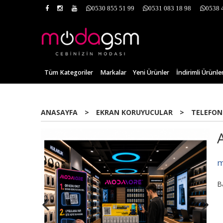
0530 855 51 99
0531 083 18 98
0538 
Tüm Kategoriler
Markalar
Yeni Ürünler
İndirimli Ürünle
ANASAYFA
>
EKRAN KORUYUCULAR
>
TELEFON
m
B