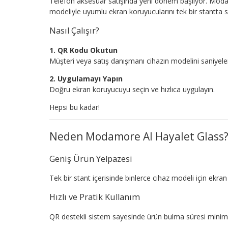
Telefon aksesuar satışında yeni dönem başlıyor. Moda
modeliyle uyumlu ekran koruyucularını tek bir stantta 
Nasıl Çalışır?
1. QR Kodu Okutun
Müşteri veya satış danışmanı cihazın modelini saniyeler
2. Uygulamayı Yapın
Doğru ekran koruyucuyu seçin ve hızlıca uygulayın.
Hepsi bu kadar!
Neden Modamore AI Hayalet Glass
Geniş Ürün Yelpazesi
Tek bir stant içerisinde binlerce cihaz modeli için ekr
Hızlı ve Pratik Kullanım
QR destekli sistem sayesinde ürün bulma süresi minim