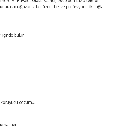
more AI Hayalet Glass Standı, 2000'den fazla telefon
sunarak mağazanızda düzen, hız ve profesyonellik sağlar.
 içinde bulur.
?
an koruyucu çözümü.
uma iner.