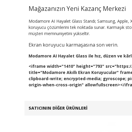
Mağazanızın Yeni Kazanç Merkezi
Modamore AI Hayalet Glass Standı; Samsung, Apple, X
koruyucu çözümlerini tek noktada sunar. Karmaşık stok y
müşteri memnuniyetini yükseltir.
Ekran koruyucu karmaşasına son verin.
Modamore AI Hayalet Glass ile hız, düzen ve kârlıl
<iframe width="1410" height="793" src="htt
title="Modamore Akıllı Ekran Koruyucular" fram
clipboard-write; encrypted-media; gyroscope; pic
origin-when-cross-origin" allowfullscreen></if
SATICININ DIĞER ÜRÜNLERI