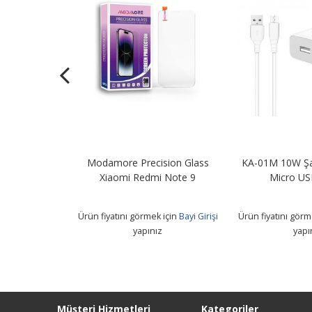
Precision Glass
KA-01M 10W Şarj Adaptörü +
KA-01i 10
Redmi Note 9
Micro USB Kablo
Light
görmek için
Bayi Girişi
Ürün fiyatını görmek için
Bayi Girişi
Ürün fiyatın
apınız
yapınız
Müşteri Hizmetleri
Kategoriler