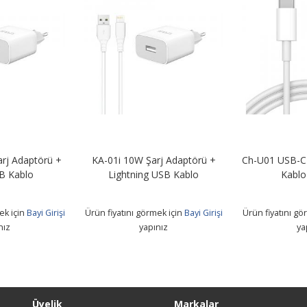
W Şarj Adaptörü +
Ch-U01 USB-C To Lightning PD
ModaMor
ning USB Kablo
Kablo 1Metre
ko
ı görmek için
Bayi Girişi
Ürün fiyatını görmek için
Bayi Girişi
Ürün fiyat
yapınız
yapınız
Üyelik
Markalar