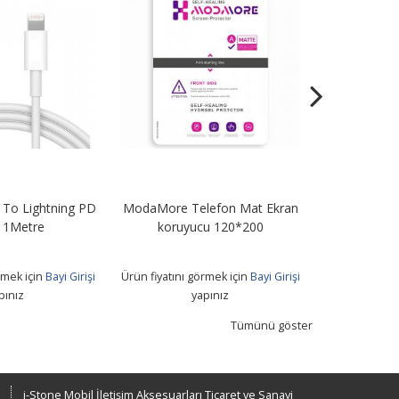
e Telefon Mat Ekran
STN67 67W Turbo Şarj Adaptörü
Anti 
ruyucu 120*200
+ Usb To Type-C Kablo
Koru
ını görmek için
Bayi Girişi
Ürün fiyatını görmek için
Bayi Girişi
Ürün fiy
yapınız
yapınız
Tümünü göster
i-Stone Mobil İletişim Aksesuarları Ticaret ve Sanayi