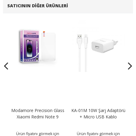
SATICININ DIĞER ÜRÜNLERI
Modamore Precision Glass
KA-01M 10W Şarj Adaptörü
KA
B
Xiaomi Redmi Note 9
+ Micro USB Kablo
Ürün fiyatını görmek için
Ürün fiyatını görmek için