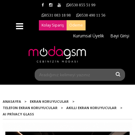
0530 855 51 99
0531 083 18 98
0538 490 11 56
Kolay Sipariş
Ödeme
Kurumsal Üyelik
Bayi Girişi
ANASAYFA
>
EKRAN KORUYUCULAR
>
TELEFON EKRAN KORUYUCULAR
>
AKILLI EKRAN KORUYUCULAR
>
AI PRIVACY GLASS
Yeni