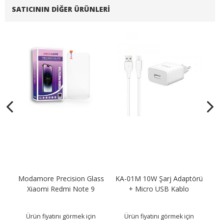
SATICININ DIĞER ÜRÜNLERI
Modamore Precision Glass
KA-01M 10W Şarj Adaptörü
KA
B
Xiaomi Redmi Note 9
+ Micro USB Kablo
Ürün fiyatını görmek için
Ürün fiyatını görmek için