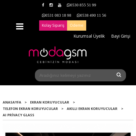
0530 855 51 99
0531 083 18 98
0538 490 11 56
Kolay Sipariş
Ödeme
Kurumsal Üyelik
Bayi Girişi
ANASAYFA
>
EKRAN KORUYUCULAR
>
TELEFON EKRAN KORUYUCULAR
>
AKILLI EKRAN KORUYUCULAR
>
AI PRIVACY GLASS