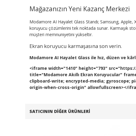
Mağazanızın Yeni Kazanç Merkezi
Modamore AI Hayalet Glass Standı; Samsung, Apple, X
koruyucu çözümlerini tek noktada sunar. Karmaşık stok y
müşteri memnuniyetini yükseltir.
Ekran koruyucu karmaşasına son verin.
Modamore AI Hayalet Glass ile hız, düzen ve kârlıl
<iframe width="1410" height="793" src="htt
title="Modamore Akıllı Ekran Koruyucular" fram
clipboard-write; encrypted-media; gyroscope; pic
origin-when-cross-origin" allowfullscreen></if
SATICININ DIĞER ÜRÜNLERI