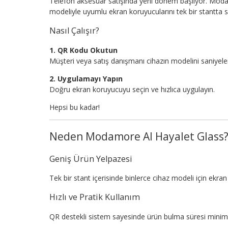
Telefon aksesuar satışında yeni dönem başlıyor. Moda
modeliyle uyumlu ekran koruyucularını tek bir stantta 
Nasıl Çalışır?
1. QR Kodu Okutun
Müşteri veya satış danışmanı cihazın modelini saniyeler
2. Uygulamayı Yapın
Doğru ekran koruyucuyu seçin ve hızlıca uygulayın.
Hepsi bu kadar!
Neden Modamore AI Hayalet Glass
Geniş Ürün Yelpazesi
Tek bir stant içerisinde binlerce cihaz modeli için ekr
Hızlı ve Pratik Kullanım
QR destekli sistem sayesinde ürün bulma süresi minim