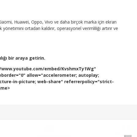
iaomi, Huawei, Oppo, Vivo ve daha birçok marka için ekran
önetimini ortadan kaldırır, operasyonel verimliliği artırır ve
ığı bir araya getirin.
ps://www.youtube.com/embed/KvshmxTy1Wg"
eborder="0" allow="accelerometer; autoplay;
ture-in-picture; web-share" referrerpolicy="strict-
rame>