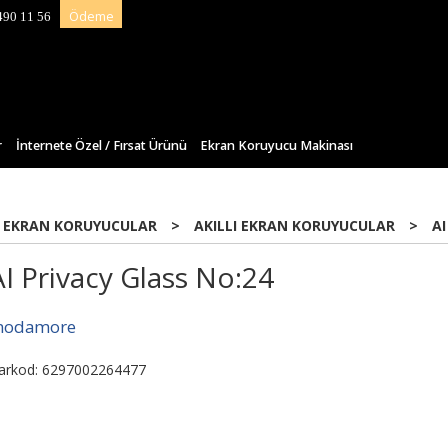
Ödeme
490 11 56
r
İnternete Özel / Fırsat Ürünü
Ekran Koruyucu Makinası
 EKRAN KORUYUCULAR
>
AKILLI EKRAN KORUYUCULAR
>
AI
AI Privacy Glass No:24
odamore
arkod: 6297002264477