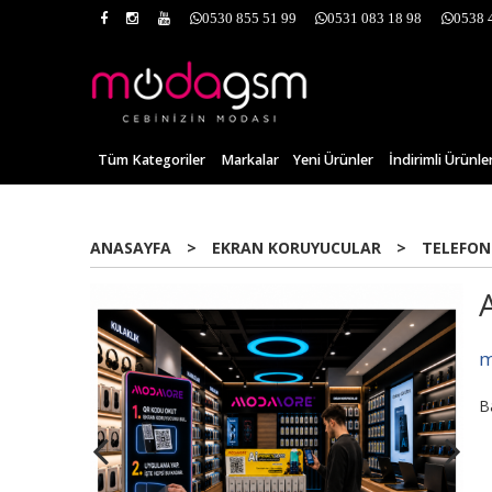
0530 855 51 99
0531 083 18 98
0538 
Tüm Kategoriler
Markalar
Yeni Ürünler
İndirimli Ürünle
ANASAYFA
>
EKRAN KORUYUCULAR
>
TELEFON
m
B