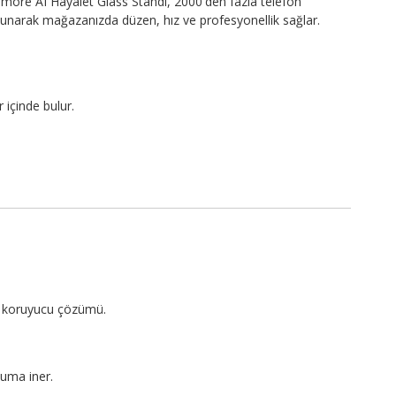
more AI Hayalet Glass Standı, 2000'den fazla telefon
sunarak mağazanızda düzen, hız ve profesyonellik sağlar.
 içinde bulur.
?
an koruyucu çözümü.
uma iner.