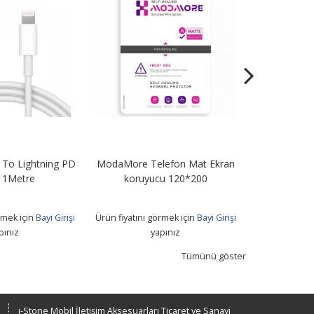
To Lightning PD
ModaMore Telefon Mat Ekran
STN67 67W Tu
 1Metre
koruyucu 120*200
+ Usb T
rmek için
Bayi Girişi
Ürün fiyatını görmek için
Bayi Girişi
Ürün fiyatını 
pınız
yapınız
Tümünü göster
i-Stone Mobil İletişim Aksesuarları Ticaret ve Sanayi