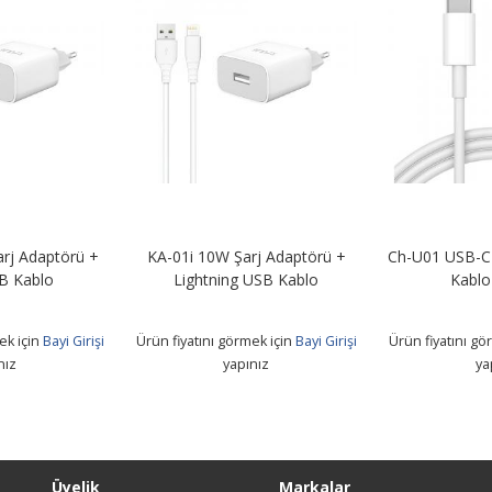
rj Adaptörü +
KA-01i 10W Şarj Adaptörü +
Ch-U01 USB-C 
B Kablo
Lightning USB Kablo
Kablo
ek için
Bayi Girişi
Ürün fiyatını görmek için
Bayi Girişi
Ürün fiyatını gö
nız
yapınız
ya
Üyelik
Markalar