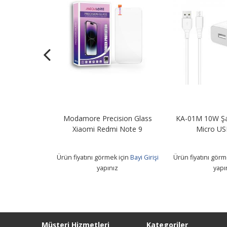
Şarj Adaptörü
Modamore Precision Glass
KA-01M 10W Şa
B Kablo
Xiaomi Redmi Note 9
Micro US
 için
Bayi Girişi
Ürün fiyatını görmek için
Bayi Girişi
Ürün fiyatını görm
z
yapınız
yapı
Müşteri Hizmetleri
Kategoriler