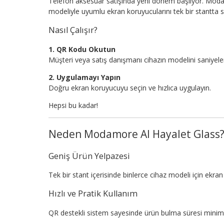
Telefon aksesuar satışında yeni dönem başlıyor. Moda
modeliyle uyumlu ekran koruyucularını tek bir stantta 
Nasıl Çalışır?
1. QR Kodu Okutun
Müşteri veya satış danışmanı cihazın modelini saniyeler
2. Uygulamayı Yapın
Doğru ekran koruyucuyu seçin ve hızlıca uygulayın.
Hepsi bu kadar!
Neden Modamore AI Hayalet Glass
Geniş Ürün Yelpazesi
Tek bir stant içerisinde binlerce cihaz modeli için ekr
Hızlı ve Pratik Kullanım
QR destekli sistem sayesinde ürün bulma süresi minim