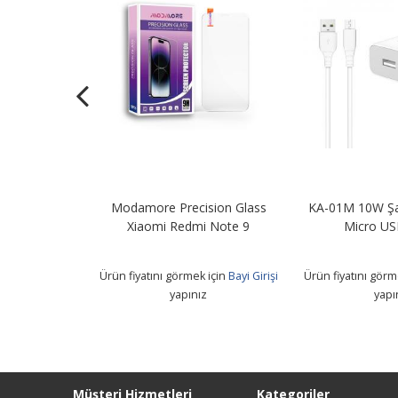
Şarj Adaptörü
Modamore Precision Glass
KA-01M 10W Şa
B Kablo
Xiaomi Redmi Note 9
Micro US
 için
Bayi Girişi
Ürün fiyatını görmek için
Bayi Girişi
Ürün fiyatını görm
z
yapınız
yapı
Müşteri Hizmetleri
Kategoriler