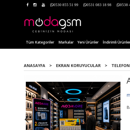
0530 855 51 99
0531 083 18 98
0538 
Tüm Kategoriler
Markalar
Yeni Ürünler
İndirimli Ürünle
ANASAYFA
>
EKRAN KORUYUCULAR
>
TELEFON
Yeni
m
B