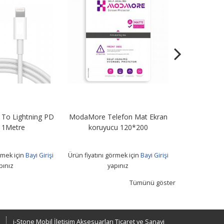
To Lightning PD
ModaMore Telefon Mat Ekran
STN67 67W Tu
 1Metre
koruyucu 120*200
+ Usb T
rmek için
Bayi Girişi
Ürün fiyatını görmek için
Bayi Girişi
Ürün fiyatını 
pınız
yapınız
Tümünü göster
i-Stone Mobil İletişim Aksesuarları Ticaret ve Sanayi