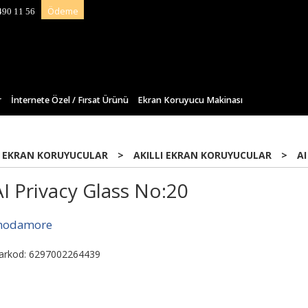
Ödeme
490 11 56
r
İnternete Özel / Fırsat Ürünü
Ekran Koruyucu Makinası
 EKRAN KORUYUCULAR
>
AKILLI EKRAN KORUYUCULAR
>
AI
AI Privacy Glass No:20
odamore
arkod: 6297002264439