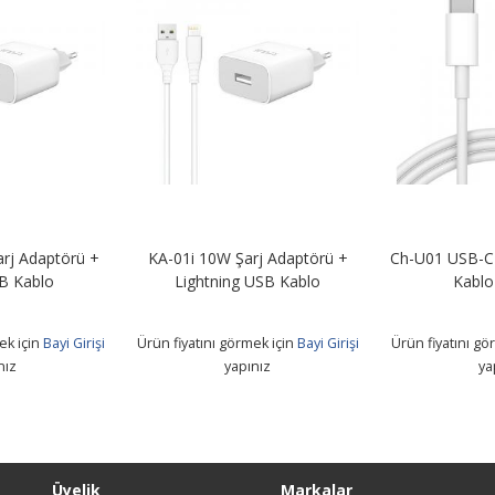
rj Adaptörü +
KA-01i 10W Şarj Adaptörü +
Ch-U01 USB-C 
B Kablo
Lightning USB Kablo
Kablo
ek için
Bayi Girişi
Ürün fiyatını görmek için
Bayi Girişi
Ürün fiyatını gö
nız
yapınız
ya
Üyelik
Markalar