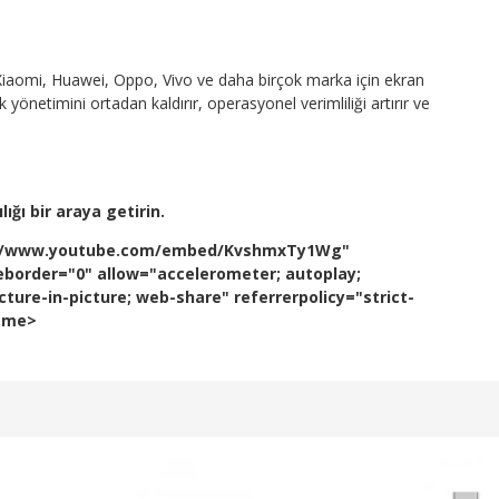
iaomi, Huawei, Oppo, Vivo ve daha birçok marka için ekran
önetimini ortadan kaldırır, operasyonel verimliliği artırır ve
ığı bir araya getirin.
ps://www.youtube.com/embed/KvshmxTy1Wg"
eborder="0" allow="accelerometer; autoplay;
ture-in-picture; web-share" referrerpolicy="strict-
rame>