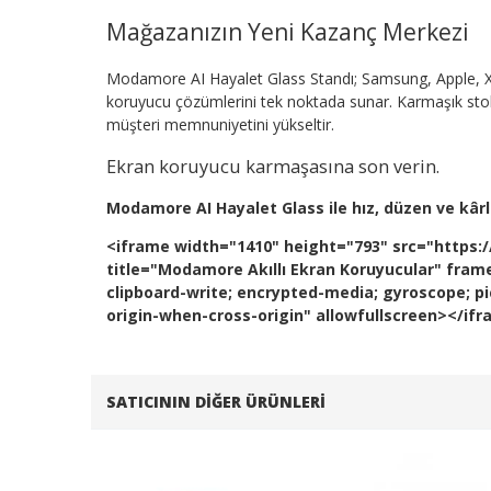
Mağazanızın Yeni Kazanç Merkezi
Modamore AI Hayalet Glass Standı; Samsung, Apple, X
koruyucu çözümlerini tek noktada sunar. Karmaşık stok y
müşteri memnuniyetini yükseltir.
Ekran koruyucu karmaşasına son verin.
Modamore AI Hayalet Glass ile hız, düzen ve kârlıl
<iframe width="1410" height="793" src="htt
title="Modamore Akıllı Ekran Koruyucular" fram
clipboard-write; encrypted-media; gyroscope; pic
origin-when-cross-origin" allowfullscreen></if
SATICININ DIĞER ÜRÜNLERI