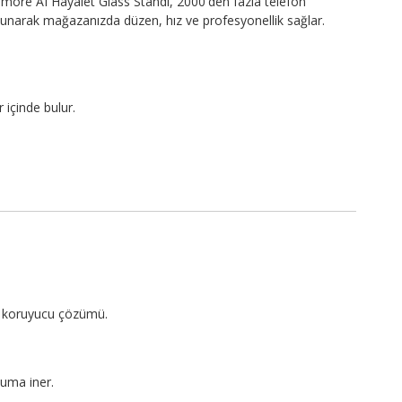
more AI Hayalet Glass Standı, 2000'den fazla telefon
sunarak mağazanızda düzen, hız ve profesyonellik sağlar.
 içinde bulur.
?
an koruyucu çözümü.
uma iner.