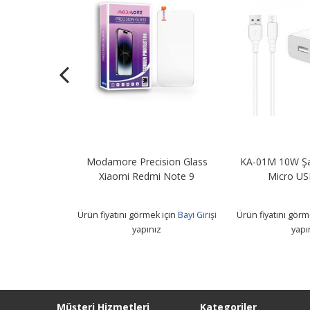
Şarj Adaptörü
Modamore Precision Glass
KA-01M 10W Şa
B Kablo
Xiaomi Redmi Note 9
Micro US
 için
Bayi Girişi
Ürün fiyatını görmek için
Bayi Girişi
Ürün fiyatını görm
z
yapınız
yapı
Müşteri Hizmetleri
Kategoriler