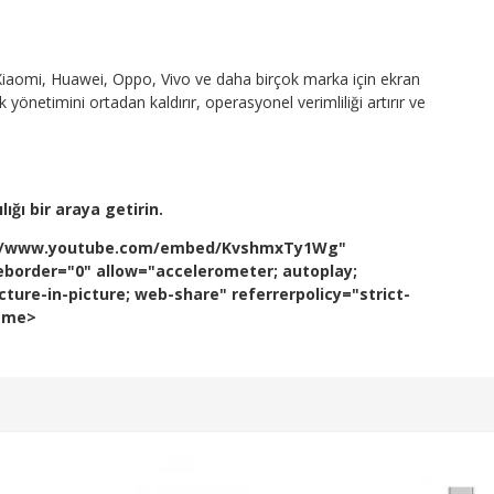
iaomi, Huawei, Oppo, Vivo ve daha birçok marka için ekran
önetimini ortadan kaldırır, operasyonel verimliliği artırır ve
ığı bir araya getirin.
ps://www.youtube.com/embed/KvshmxTy1Wg"
eborder="0" allow="accelerometer; autoplay;
ture-in-picture; web-share" referrerpolicy="strict-
rame>