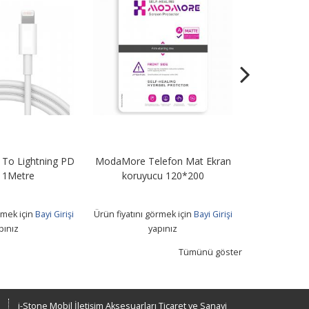
To Lightning PD
ModaMore Telefon Mat Ekran
STN67 67W Tu
 1Metre
koruyucu 120*200
+ Usb T
rmek için
Bayi Girişi
Ürün fiyatını görmek için
Bayi Girişi
Ürün fiyatını 
pınız
yapınız
Tümünü göster
i-Stone Mobil İletişim Aksesuarları Ticaret ve Sanayi