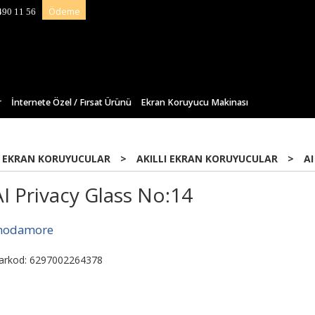
Ödeme
490 11 56
r
İnternete Özel / Fırsat Ürünü
Ekran Koruyucu Makinası
 EKRAN KORUYUCULAR
>
AKILLI EKRAN KORUYUCULAR
>
AI
AI Privacy Glass No:14
odamore
arkod: 6297002264378