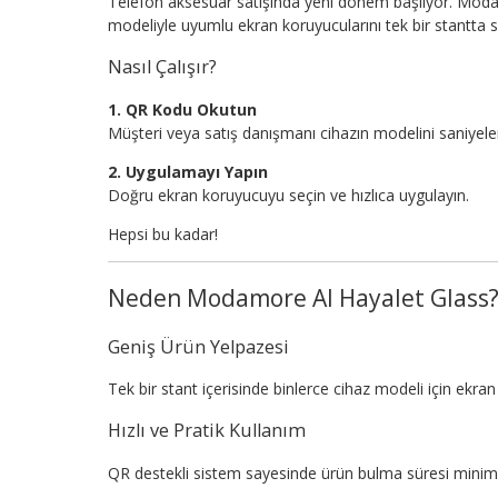
Telefon aksesuar satışında yeni dönem başlıyor. Moda
modeliyle uyumlu ekran koruyucularını tek bir stantta 
Nasıl Çalışır?
1. QR Kodu Okutun
Müşteri veya satış danışmanı cihazın modelini saniyeler
2. Uygulamayı Yapın
Doğru ekran koruyucuyu seçin ve hızlıca uygulayın.
Hepsi bu kadar!
Neden Modamore AI Hayalet Glass
Geniş Ürün Yelpazesi
Tek bir stant içerisinde binlerce cihaz modeli için ekr
Hızlı ve Pratik Kullanım
QR destekli sistem sayesinde ürün bulma süresi minim