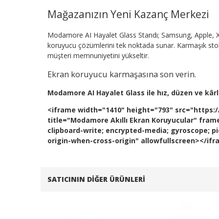
Mağazanızın Yeni Kazanç Merkezi
Modamore AI Hayalet Glass Standı; Samsung, Apple, X
koruyucu çözümlerini tek noktada sunar. Karmaşık stok y
müşteri memnuniyetini yükseltir.
Ekran koruyucu karmaşasına son verin.
Modamore AI Hayalet Glass ile hız, düzen ve kârlıl
<iframe width="1410" height="793" src="htt
title="Modamore Akıllı Ekran Koruyucular" fram
clipboard-write; encrypted-media; gyroscope; pic
origin-when-cross-origin" allowfullscreen></if
SATICININ DIĞER ÜRÜNLERI