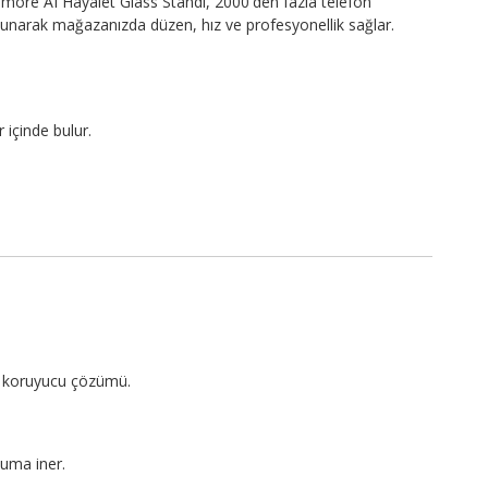
more AI Hayalet Glass Standı, 2000'den fazla telefon
sunarak mağazanızda düzen, hız ve profesyonellik sağlar.
 içinde bulur.
?
an koruyucu çözümü.
uma iner.