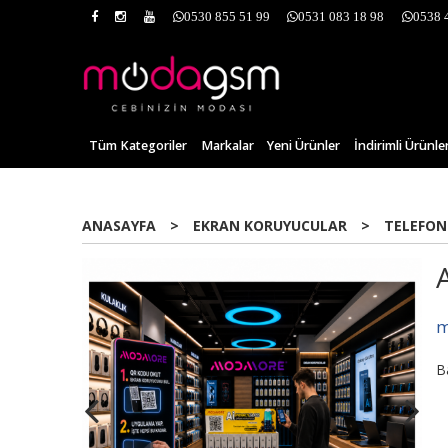
0530 855 51 99
0531 083 18 98
0538 
Tüm Kategoriler
Markalar
Yeni Ürünler
İndirimli Ürünle
ANASAYFA
>
EKRAN KORUYUCULAR
>
TELEFON
m
B