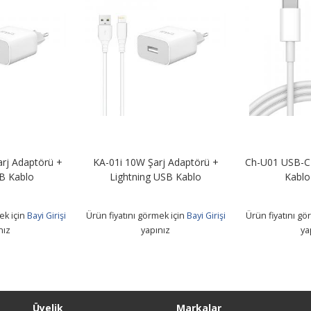
rj Adaptörü +
KA-01i 10W Şarj Adaptörü +
Ch-U01 USB-C 
B Kablo
Lightning USB Kablo
Kablo
ek için
Bayi Girişi
Ürün fiyatını görmek için
Bayi Girişi
Ürün fiyatını gö
nız
yapınız
ya
Üyelik
Markalar