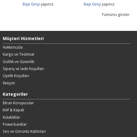
ınız
Bayi Girişi
yapınız
Bayi Girişi
yapınız
Tümünü göster
Müşteri Hizmetleri
Hakkımızda
Kargo ve Teslimat
Gizlilik ve Güvenlik
Sipariş ve İade Koşulları
Üyelik Koşulları
İletişim
Kategoriler
Ekran Koruyucular
Kılıf & Kapak
Kulaklıklar
Powerbanklar
Ses ve Görüntü Kabloları