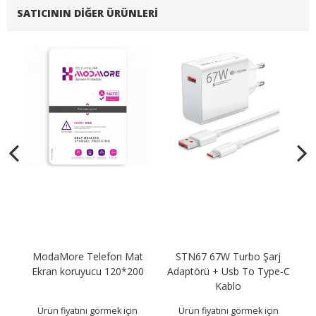
SATICININ DIĞER ÜRÜNLERI
fon Mat
STN67 67W Turbo Şarj
Anti Static Full Glass Ekr
 120*200
Adaptörü + Usb To Type-C
Koruyucu Apple iPhone 
Kablo
mek için
Ürün fiyatını görmek için
Ürün fiyatını görmek için