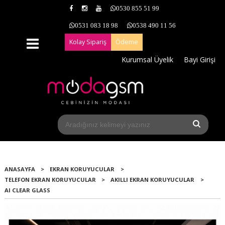
0530 855 51 99
0531 083 18 98
0538 490 11 56
Kolay Sipariş
Ödeme
Kurumsal Üyelik
Bayi Girişi
ANASAYFA
>
EKRAN KORUYUCULAR
>
TELEFON EKRAN KORUYUCULAR
>
AKILLI EKRAN KORUYUCULAR
>
AI CLEAR GLASS