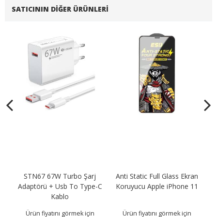
SATICININ DIĞER ÜRÜNLERI
t
STN67 67W Turbo Şarj
Anti Static Full Glass Ekran
0
Adaptörü + Usb To Type-C
Koruyucu Apple iPhone 11
Ad
Kablo
Ürün fiyatını görmek için
Ürün fiyatını görmek için