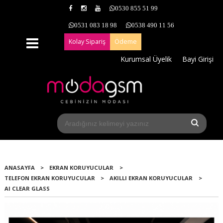
0530 855 51 99
0531 083 18 98
0538 490 11 56
Kolay Sipariş
Ödeme
Kurumsal Üyelik
Bayi Girişi
ANASAYFA
>
EKRAN KORUYUCULAR
>
TELEFON EKRAN KORUYUCULAR
>
AKILLI EKRAN KORUYUCULAR
>
AI CLEAR GLASS